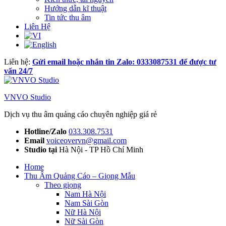
Hướng dẫn kĩ thuật
Tin tức thu âm
Liên Hệ
Liên hệ:
Gửi email hoặc nhắn tin Zalo: 0333087531 để được tư
vấn 24/7
VNVO Studio
Dịch vụ thu âm quảng cáo chuyên nghiệp giá rẻ
Hotline/Zalo
033.308.7531
Email
voiceovervn@gmail.com
Studio tại
Hà Nội - TP Hồ Chí Minh
Home
Thu Âm Quảng Cáo – Giọng Mẫu
Theo giọng
Nam Hà Nội
Nam Sài Gòn
Nữ Hà Nội
Nữ Sài Gòn