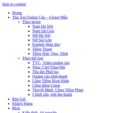
Skip to content
Home
Thu Âm Quảng Cáo – Giọng Mẫu
Theo giọng
Nam Hà Nội
Nam Sài Gòn
Nữ Hà Nội
Nữ Sài Gòn
English (Bản địa)
Tiếng Trung
Tiếng Hàn, Nga, Nhật
Theo thể loại
TVC, Video quảng cáo
Nhạc Chờ Tổng Đài
Thu âm Phát loa
Quảng cáo phát thanh
Lồng Tiếng Hoạt Hình
Lồng tiếng Game
Thuyết Minh, Lồng Tiếng Phim
Chỉnh sửa, edit âm thanh
Báo Giá
Khách Hàng
Blog
Kiến thức, tài nguyên