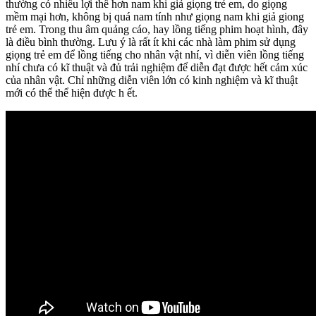
thường có nhiều lợi thế hơn nam khi giả giọng trẻ em, do giọng
mềm mại hơn, không bị quá nam tính như giọng nam khi giả giong
trẻ em. Trong thu âm quảng cáo, hay lồng tiếng phim hoạt hình, đây
là điều bình thường. Lưu ý là rất ít khi các nhà làm phim sử dụng
giọng trẻ em để lồng tiếng cho nhân vật nhí, vì diễn viên lồng tiếng
nhí chưa có kĩ thuật và đủ trải nghiệm để diễn đạt được hết cảm xúc
của nhân vật. Chỉ những diễn viên lớn có kinh nghiệm và kĩ thuật
mới có thể thể hiện được h ết.