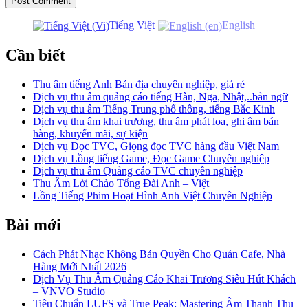
Tiếng Việt
English
Cần biết
Thu âm tiếng Anh Bản địa chuyên nghiệp, giá rẻ
Dịch vụ thu âm quảng cáo tiếng Hàn, Nga, Nhật,..bản ngữ
Dịch vụ thu âm Tiếng Trung phổ thông, tiếng Bắc Kinh
Dịch vụ thu âm khai trương, thu âm phát loa, ghi âm bán
hàng, khuyến mãi, sự kiện
Dịch vụ Đọc TVC, Giọng đọc TVC hàng đầu Việt Nam
Dịch vụ Lồng tiếng Game, Đọc Game Chuyên nghiệp
Dịch vụ thu âm Quảng cáo TVC chuyên nghiệp
Thu Âm Lời Chào Tổng Đài Anh – Việt
Lồng Tiếng Phim Hoạt Hình Anh Việt Chuyên Nghiệp
Bài mới
Cách Phát Nhạc Không Bản Quyền Cho Quán Cafe, Nhà
Hàng Mới Nhất 2026
Dịch Vụ Thu Âm Quảng Cáo Khai Trương Siêu Hút Khách
– VNVO Studio
Tiêu Chuẩn LUFS và True Peak: Mastering Âm Thanh Thu