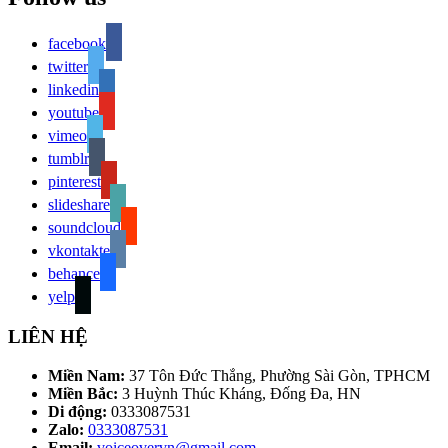
facebook
twitter
linkedin
youtube
vimeo
tumblr
pinterest
slideshare
soundcloud
vkontakte
behance
yelp
LIÊN HỆ
Miền Nam:
37 Tôn Đức Thắng, Phường Sài Gòn, TPHCM
Miền Bắc:
3 Huỳnh Thúc Kháng, Đống Đa, HN
Di động:
0333087531
Zalo:
0333087531
Email:
voiceovervn@gmail.com