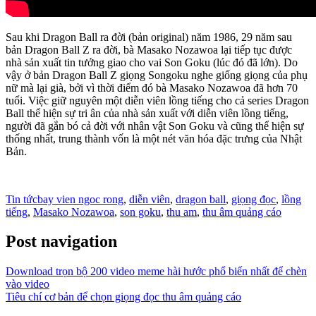
Sau khi Dragon Ball ra đời (bản original) năm 1986, 29 năm sau
bản Dragon Ball Z ra đời, bà Masako Nozawoa lại tiếp tục được
nhà sản xuất tin tưởng giao cho vai Son Goku (lúc đó đã lớn). Do
vậy ở bản Dragon Ball Z giọng Songoku nghe giống giọng của phụ
nữ mà lại già, bởi vì thời điểm đó bà Masako Nozawoa đã hơn 70
tuổi. Việc giữ nguyên một diễn viên lồng tiếng cho cả series Dragon
Ball thể hiện sự tri ân của nhà sản xuất với diễn viên lồng tiếng,
người đã gắn bó cả đời với nhân vật Son Goku và cũng thể hiện sự
thống nhất, trung thành vốn là một nét văn hóa đặc trưng của Nhật
Bản.
Tin tức
bay vien ngoc rong
,
diễn viên
,
dragon ball
,
giọng đọc
,
lồng
tiếng
,
Masako Nozawoa
,
son goku
,
thu am
,
thu âm quảng cáo
Post navigation
Download trọn bộ 200 video meme hài hước phổ biến nhất để chèn
vào video
Tiêu chí cơ bản để chọn giọng đọc thu âm quảng cáo