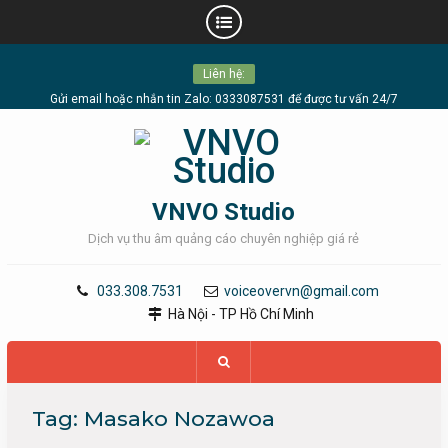
Skip
Liên hệ:
to
content
Gửi email hoặc nhắn tin Zalo: 0333087531 để được tư vấn 24/7
VNVO Studio
Dịch vụ thu âm quảng cáo chuyên nghiệp giá rẻ
033.308.7531
voiceovervn@gmail.com
Hà Nội - TP Hồ Chí Minh
Tag:
Masako Nozawoa