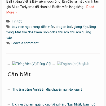
Ball (tiếng Việt là Bảy viên ngọc rồng) lần đầu ra mắt, chính tác
giả Akira Toriyama đã chọn bà là diễn viên lồng tiếng…
Read
More
Tin tức
bay vien ngoc rong
,
diễn viên
,
dragon ball
,
giọng đọc
,
lồng
tiếng
,
Masako Nozawoa
,
son goku
,
thu am
,
thu âm quảng
cáo
Leave a comment
Tiếng Việt
English
Cần biết
Thu âm tiếng Anh Bản địa chuyên nghiệp, giá rẻ
Dịch vụ thu âm quảng cáo tiếng Hàn, Nga, Nhật,..bản ngữ