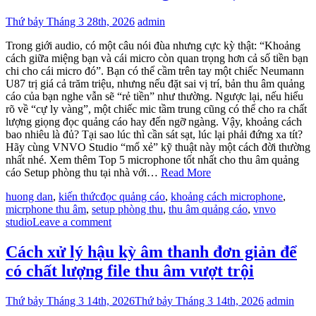
Thứ bảy Tháng 3 28th, 2026
admin
Trong giới audio, có một câu nói đùa nhưng cực kỳ thật: “Khoảng
cách giữa miệng bạn và cái micro còn quan trọng hơn cả số tiền bạn
chi cho cái micro đó”. Bạn có thể cầm trên tay một chiếc Neumann
U87 trị giá cả trăm triệu, nhưng nếu đặt sai vị trí, bản thu âm quảng
cáo của bạn nghe vẫn sẽ “rẻ tiền” như thường. Ngược lại, nếu hiểu
rõ về “cự ly vàng”, một chiếc mic tầm trung cũng có thể cho ra chất
lượng giọng đọc quảng cáo hay đến ngỡ ngàng. Vậy, khoảng cách
bao nhiêu là đủ? Tại sao lúc thì cần sát sạt, lúc lại phải đứng xa tít?
Hãy cùng VNVO Studio “mổ xẻ” kỹ thuật này một cách đời thường
nhất nhé. Xem thêm Top 5 microphone tốt nhất cho thu âm quảng
cáo Setup phòng thu tại nhà với…
Read More
huong dan
,
kiến thức
đọc quảng cáo
,
khoảng cách microphone
,
micrphone thu âm
,
setup phòng thu
,
thu âm quảng cáo
,
vnvo
studio
Leave a comment
Cách xử lý hậu kỳ âm thanh đơn giản để
có chất lượng file thu âm vượt trội
Thứ bảy Tháng 3 14th, 2026
Thứ bảy Tháng 3 14th, 2026
admin