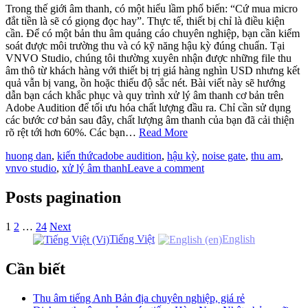
Trong thế giới âm thanh, có một hiểu lầm phổ biến: “Cứ mua micro
đắt tiền là sẽ có giọng đọc hay”. Thực tế, thiết bị chỉ là điều kiện
cần. Để có một bản thu âm quảng cáo chuyên nghiệp, bạn cần kiểm
soát được môi trường thu và có kỹ năng hậu kỳ đúng chuẩn. Tại
VNVO Studio, chúng tôi thường xuyên nhận được những file thu
âm thô từ khách hàng với thiết bị trị giá hàng nghìn USD nhưng kết
quả vẫn bị vang, ồn hoặc thiếu độ sắc nét. Bài viết này sẽ hướng
dẫn bạn cách khắc phục và quy trình xử lý âm thanh cơ bản trên
Adobe Audition để tối ưu hóa chất lượng đầu ra. Chỉ cần sử dụng
các bước cơ bản sau đây, chất lượng âm thanh của bạn đã cải thiện
rõ rệt tới hơn 60%. Các bạn…
Read More
huong dan
,
kiến thức
adobe audition
,
hậu kỳ
,
noise gate
,
thu am
,
vnvo studio
,
xử lý âm thanh
Leave a comment
Posts pagination
1
2
…
24
Next
Tiếng Việt
English
Cần biết
Thu âm tiếng Anh Bản địa chuyên nghiệp, giá rẻ