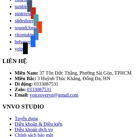
tumblr
pinterest
slideshare
soundcloud
vkontakte
behance
yelp
LIÊN HỆ
Miền Nam:
37 Tôn Đức Thắng, Phường Sài Gòn, TPHCM
Miền Bắc:
3 Huỳnh Thúc Kháng, Đống Đa, HN
Di động:
0333087531
Zalo:
0333087531
Email:
voiceovervn@gmail.com
VNVO STUDIO
Tuyển dụng
Điều khoản & Điều kiện
Điều khoản dịch vụ
Chính sách bảo mật