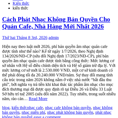
Kiến thức
kiến thức
Cách Phát Nhạc Không Bản Quyền Cho
Quán Cafe, Nhà Hàng Mới Nhất 2026
Thứ hai Tháng 8 3rd, 2026
admin
Hiện nay theo luật mới 2026, phí bản quyền âm nhạc quán cafe
được tính như thế nào? Kể từ ngày 1/7/2026, theo Nghị định
134/2026/NĐ-CP (sửa đổi Nghị định 17/2023/NĐ-CP), phí bản
quyền âm nhạc quán cafe được tính bằng công thức: Mức lương cơ
sở nhân với Hệ số điều chỉnh diện tích và Hệ số giảm trừ địa lý. Với
mức lương cơ sở mới là 2.530.000 VNĐ, một cơ sở kinh doanh có
thể phải đóng tối đa 20.240.000 VNĐ/năm. Sự thay đổi mang tính
cấu trúc trong năm 2026 không nằm ở việc nhà nước “bắt đầu thu
phí”, bởi nghĩa vụ trả tiền khi khai thác tác phẩm âm nhạc cho mục
đích thương mại đã được quy định rõ tại Điều 26 và Điều 33 Luật
Sở hữu trí tuệ 2005 (sửa đổi năm 2022). Tuy nhiên, trong suốt nhiều
năm, rào cản…
Read More
blog
,
kiến thức
nhạc cafe
,
nhạc cafe không bản quyền
,
nhạc không
bản quyền
,
nhạc miễn phí
,
nhạc phát không bản quyền
,
phát nhạc
không bản quyền
Leave a comment