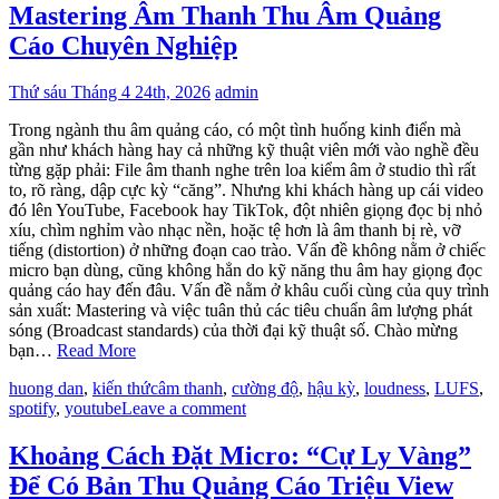
Mastering Âm Thanh Thu Âm Quảng
Cáo Chuyên Nghiệp
Thứ sáu Tháng 4 24th, 2026
admin
Trong ngành thu âm quảng cáo, có một tình huống kinh điển mà
gần như khách hàng hay cả những kỹ thuật viên mới vào nghề đều
từng gặp phải: File âm thanh nghe trên loa kiểm âm ở studio thì rất
to, rõ ràng, dập cực kỳ “căng”. Nhưng khi khách hàng up cái video
đó lên YouTube, Facebook hay TikTok, đột nhiên giọng đọc bị nhỏ
xíu, chìm nghỉm vào nhạc nền, hoặc tệ hơn là âm thanh bị rè, vỡ
tiếng (distortion) ở những đoạn cao trào. Vấn đề không nằm ở chiếc
micro bạn dùng, cũng không hẳn do kỹ năng thu âm hay giọng đọc
quảng cáo hay đến đâu. Vấn đề nằm ở khâu cuối cùng của quy trình
sản xuất: Mastering và việc tuân thủ các tiêu chuẩn âm lượng phát
sóng (Broadcast standards) của thời đại kỹ thuật số. Chào mừng
bạn…
Read More
huong dan
,
kiến thức
âm thanh
,
cường độ
,
hậu kỳ
,
loudness
,
LUFS
,
spotify
,
youtube
Leave a comment
Khoảng Cách Đặt Micro: “Cự Ly Vàng”
Để Có Bản Thu Quảng Cáo Triệu View