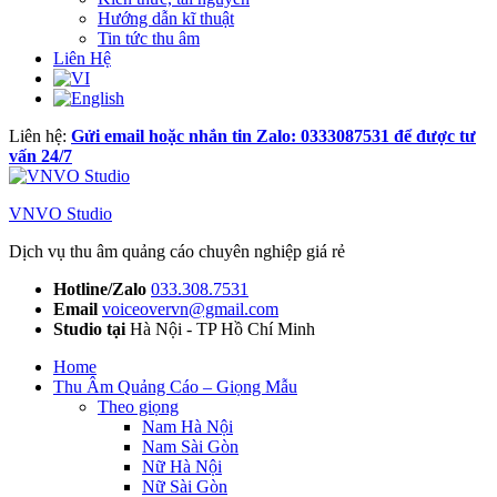
Hướng dẫn kĩ thuật
Tin tức thu âm
Liên Hệ
Liên hệ:
Gửi email hoặc nhắn tin Zalo: 0333087531 để được tư
vấn 24/7
VNVO Studio
Dịch vụ thu âm quảng cáo chuyên nghiệp giá rẻ
Hotline/Zalo
033.308.7531
Email
voiceovervn@gmail.com
Studio tại
Hà Nội - TP Hồ Chí Minh
Home
Thu Âm Quảng Cáo – Giọng Mẫu
Theo giọng
Nam Hà Nội
Nam Sài Gòn
Nữ Hà Nội
Nữ Sài Gòn