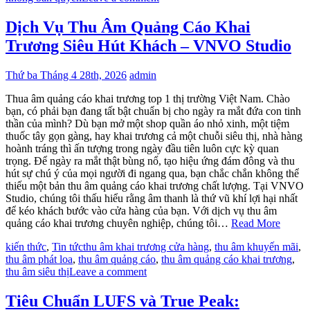
Dịch Vụ Thu Âm Quảng Cáo Khai
Trương Siêu Hút Khách – VNVO Studio
Thứ ba Tháng 4 28th, 2026
admin
Thua âm quảng cáo khai trương top 1 thị trường Việt Nam. Chào
bạn, có phải bạn đang tất bật chuẩn bị cho ngày ra mắt đứa con tinh
thần của mình? Dù bạn mở một shop quần áo nhỏ xinh, một tiệm
thuốc tây gọn gàng, hay khai trương cả một chuỗi siêu thị, nhà hàng
hoành tráng thì ấn tượng trong ngày đầu tiên luôn cực kỳ quan
trọng. Để ngày ra mắt thật bùng nổ, tạo hiệu ứng đám đông và thu
hút sự chú ý của mọi người đi ngang qua, bạn chắc chắn không thể
thiếu một bản thu âm quảng cáo khai trương chất lượng. Tại VNVO
Studio, chúng tôi thấu hiểu rằng âm thanh là thứ vũ khí lợi hại nhất
để kéo khách bước vào cửa hàng của bạn. Với dịch vụ thu âm
quảng cáo khai trương chuyên nghiệp, chúng tôi…
Read More
kiến thức
,
Tin tức
thu âm khai trương cửa hàng
,
thu âm khuyến mãi
,
thu âm phát loa
,
thu âm quảng cáo
,
thu âm quảng cáo khai trương
,
thu âm siêu thị
Leave a comment
Tiêu Chuẩn LUFS và True Peak: