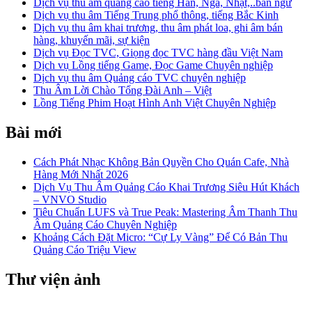
Dịch vụ thu âm quảng cáo tiếng Hàn, Nga, Nhật,..bản ngữ
Dịch vụ thu âm Tiếng Trung phổ thông, tiếng Bắc Kinh
Dịch vụ thu âm khai trương, thu âm phát loa, ghi âm bán
hàng, khuyến mãi, sự kiện
Dịch vụ Đọc TVC, Giọng đọc TVC hàng đầu Việt Nam
Dịch vụ Lồng tiếng Game, Đọc Game Chuyên nghiệp
Dịch vụ thu âm Quảng cáo TVC chuyên nghiệp
Thu Âm Lời Chào Tổng Đài Anh – Việt
Lồng Tiếng Phim Hoạt Hình Anh Việt Chuyên Nghiệp
Bài mới
Cách Phát Nhạc Không Bản Quyền Cho Quán Cafe, Nhà
Hàng Mới Nhất 2026
Dịch Vụ Thu Âm Quảng Cáo Khai Trương Siêu Hút Khách
– VNVO Studio
Tiêu Chuẩn LUFS và True Peak: Mastering Âm Thanh Thu
Âm Quảng Cáo Chuyên Nghiệp
Khoảng Cách Đặt Micro: “Cự Ly Vàng” Để Có Bản Thu
Quảng Cáo Triệu View
Thư viện ảnh