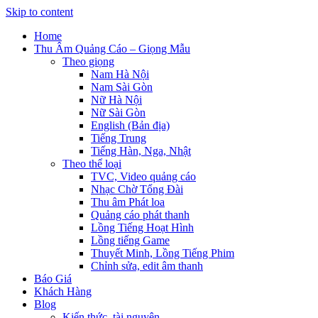
Skip to content
Home
Thu Âm Quảng Cáo – Giọng Mẫu
Theo giọng
Nam Hà Nội
Nam Sài Gòn
Nữ Hà Nội
Nữ Sài Gòn
English (Bản địa)
Tiếng Trung
Tiếng Hàn, Nga, Nhật
Theo thể loại
TVC, Video quảng cáo
Nhạc Chờ Tổng Đài
Thu âm Phát loa
Quảng cáo phát thanh
Lồng Tiếng Hoạt Hình
Lồng tiếng Game
Thuyết Minh, Lồng Tiếng Phim
Chỉnh sửa, edit âm thanh
Báo Giá
Khách Hàng
Blog
Kiến thức, tài nguyên