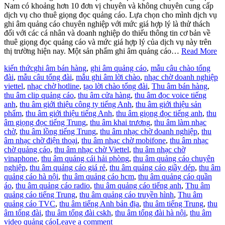
Nam có khoảng hơn 10 đơn vị chuyên và không chuyên cung cấp
dịch vụ cho thuê giọng đọc quảng cáo. Lựa chọn cho mình dịch vụ
ghi âm quảng cáo chuyên nghiệp với mức giá hợp lý là thử thách
đối với các cá nhân và doanh nghiệp do thiếu thông tin cơ bản về
thuê giọng đọc quảng cáo và mức giá hợp lý của dịch vụ này trên
thị trường hiện nay. Một sản phẩm ghi âm quảng cáo…
Read More
kiến thức
ghi âm bán hàng
,
ghi âm quảng cáo
,
mẫu câu chào tổng
đài
,
mẫu câu tổng đài
,
mẫu ghi âm lời chào
,
nhạc chờ doanh nghiệp
viettel
,
nhạc chờ hotline
,
tạo lời chào tổng đài
,
Thu âm bán hàng
,
thu âm clip quảng cáo
,
thu âm cửa hàng
,
thu âm đọc voice tiếng
anh
,
thu âm giới thiệu công ty tiếng Anh
,
thu âm giới thiệu sản
phẩm
,
thu âm giới thiệu tiếng Anh
,
thu âm giọng đọc tiếng anh
,
thu
âm giọng đọc tiếng Trung
,
thu âm khai trương
,
thu âm làm nhạc
chờ
,
thu âm lồng tiếng Trung
,
thu âm nhạc chờ doanh nghiệp
,
thu
âm nhạc chờ điện thoại
,
thu âm nhạc chờ mobifone
,
thu âm nhạc
chờ quảng cáo
,
thu âm nhạc chờ Viettel
,
thu âm nhạc chờ
vinaphone
,
thu âm quảng cái hải phòng
,
thu âm quảng cáo chuyên
nghiệp
,
thu âm quảng cáo giá rẻ
,
thu âm quảng cáo giầy dép
,
thu âm
quảng cáo hà nội
,
thu âm quảng cáo hcm
,
thu âm quảng cáo quần
áo
,
thu âm quảng cáo radio
,
thu âm quảng cáo tiếng anh
,
Thu âm
quảng cáo tiếng Trung
,
thu âm quảng cáo truyền hình
,
Thu âm
quảng cáo TVC
,
thu âm tiếng Anh bản địa
,
thu âm tiếng Trung
,
thu
âm tổng đài
,
thu âm tổng đài cskh
,
thu âm tổng đài hà nội
,
thu âm
video quảng cáo
Leave a comment