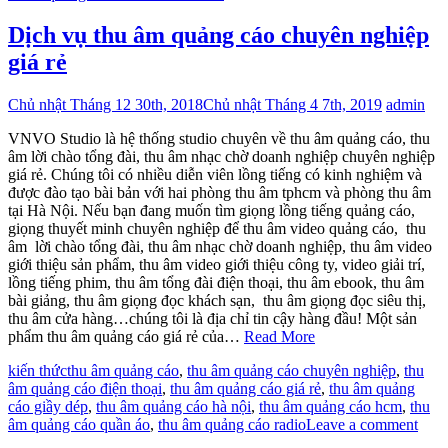
Dịch vụ thu âm quảng cáo chuyên nghiệp
giá rẻ
Chủ nhật Tháng 12 30th, 2018
Chủ nhật Tháng 4 7th, 2019
admin
VNVO Studio là hệ thống studio chuyên về thu âm quảng cáo, thu
âm lời chào tổng đài, thu âm nhạc chờ doanh nghiệp chuyên nghiệp
giá rẻ. Chúng tôi có nhiều diễn viên lồng tiếng có kinh nghiệm và
được đào tạo bài bản với hai phòng thu âm tphcm và phòng thu âm
tại Hà Nội. Nếu bạn đang muốn tìm giọng lồng tiếng quảng cáo,
giọng thuyết minh chuyên nghiệp để thu âm video quảng cáo, thu
âm lời chào tổng đài, thu âm nhạc chờ doanh nghiệp, thu âm video
giới thiệu sản phẩm, thu âm video giới thiệu công ty, video giải trí,
lồng tiếng phim, thu âm tổng đài điện thoại, thu âm ebook, thu âm
bài giảng, thu âm giọng đọc khách sạn, thu âm giọng đọc siêu thị,
thu âm cửa hàng…chúng tôi là địa chỉ tin cậy hàng đầu! Một sản
phẩm thu âm quảng cáo giá rẻ của…
Read More
kiến thức
thu âm quảng cáo
,
thu âm quảng cáo chuyên nghiệp
,
thu
âm quảng cáo điện thoại
,
thu âm quảng cáo giá rẻ
,
thu âm quảng
cáo giầy dép
,
thu âm quảng cáo hà nội
,
thu âm quảng cáo hcm
,
thu
âm quảng cáo quần áo
,
thu âm quảng cáo radio
Leave a comment