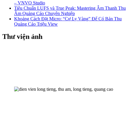
– VNVO Studio
Tiêu Chuẩn LUFS và True Peak: Mastering Âm Thanh Thu
Âm Quảng Cáo Chuyên Nghiệp
Khoảng Cách Đặt Micro: “Cự Ly Vàng” Để Có Bản Thu
Quảng Cáo Triệu View
Thư viện ảnh