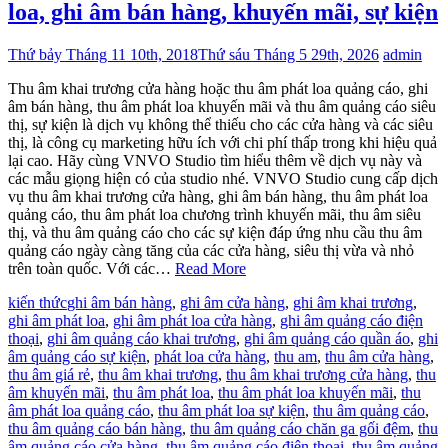
loa, ghi âm bán hàng, khuyến mãi, sự kiện
Thứ bảy Tháng 11 10th, 2018
Thứ sáu Tháng 5 29th, 2026
admin
Thu âm khai trương cửa hàng hoặc thu âm phát loa quảng cáo, ghi
âm bán hàng, thu âm phát loa khuyến mãi và thu âm quảng cáo siêu
thị, sự kiện là dịch vụ không thể thiếu cho các cửa hàng và các siêu
thị, là công cụ marketing hữu ích với chi phí thấp trong khi hiệu quả
lại cao. Hãy cùng VNVO Studio tìm hiểu thêm về dịch vụ này và
các mẫu giọng hiện có của studio nhé. VNVO Studio cung cấp dịch
vụ thu âm khai trương cửa hàng, ghi âm bán hàng, thu âm phát loa
quảng cáo, thu âm phát loa chương trình khuyến mãi, thu âm siêu
thị, và thu âm quảng cáo cho các sự kiện đáp ứng nhu cầu thu âm
quảng cáo ngày càng tăng của các cửa hàng, siêu thị vừa và nhỏ
trên toàn quốc. Với các…
Read More
kiến thức
ghi âm bán hàng
,
ghi âm cửa hàng
,
ghi âm khai trương
,
ghi âm phát loa
,
ghi âm phát loa cửa hàng
,
ghi âm quảng cáo điện
thoại
,
ghi âm quảng cáo khai trương
,
ghi âm quảng cáo quần áo
,
ghi
âm quảng cáo sự kiện
,
phát loa cửa hàng
,
thu am
,
thu âm cửa hàng
,
thu âm giá rẻ
,
thu âm khai trương
,
thu âm khai trương cửa hàng
,
thu
âm khuyến mãi
,
thu âm phát loa
,
thu âm phát loa khuyến mãi
,
thu
âm phát loa quảng cáo
,
thu âm phát loa sự kiện
,
thu âm quảng cáo
,
thu âm quảng cáo bán hàng
,
thu âm quảng cáo chăn ga gối đệm
,
thu
âm quảng cáo cửa hàng
,
thu âm quảng cáo điện thoại
,
thu âm quảng