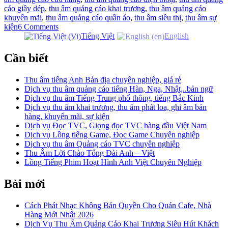
cáo giầy dép
,
thu âm quảng cáo khai trương
,
thu âm quảng cáo
khuyến mãi
,
thu âm quảng cáo quần áo
,
thu âm siêu thị
,
thu âm sự
kiện
6 Comments
Tiếng Việt
English
Cần biết
Thu âm tiếng Anh Bản địa chuyên nghiệp, giá rẻ
Dịch vụ thu âm quảng cáo tiếng Hàn, Nga, Nhật,..bản ngữ
Dịch vụ thu âm Tiếng Trung phổ thông, tiếng Bắc Kinh
Dịch vụ thu âm khai trương, thu âm phát loa, ghi âm bán
hàng, khuyến mãi, sự kiện
Dịch vụ Đọc TVC, Giọng đọc TVC hàng đầu Việt Nam
Dịch vụ Lồng tiếng Game, Đọc Game Chuyên nghiệp
Dịch vụ thu âm Quảng cáo TVC chuyên nghiệp
Thu Âm Lời Chào Tổng Đài Anh – Việt
Lồng Tiếng Phim Hoạt Hình Anh Việt Chuyên Nghiệp
Bài mới
Cách Phát Nhạc Không Bản Quyền Cho Quán Cafe, Nhà
Hàng Mới Nhất 2026
Dịch Vụ Thu Âm Quảng Cáo Khai Trương Siêu Hút Khách