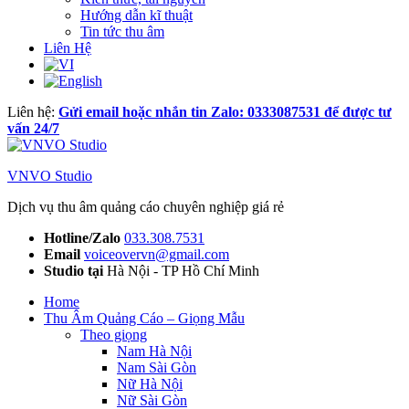
Hướng dẫn kĩ thuật
Tin tức thu âm
Liên Hệ
Liên hệ:
Gửi email hoặc nhắn tin Zalo: 0333087531 để được tư
vấn 24/7
VNVO Studio
Dịch vụ thu âm quảng cáo chuyên nghiệp giá rẻ
Hotline/Zalo
033.308.7531
Email
voiceovervn@gmail.com
Studio tại
Hà Nội - TP Hồ Chí Minh
Home
Thu Âm Quảng Cáo – Giọng Mẫu
Theo giọng
Nam Hà Nội
Nam Sài Gòn
Nữ Hà Nội
Nữ Sài Gòn