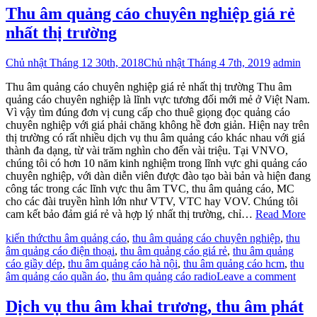
Thu âm quảng cáo chuyên nghiệp giá rẻ
nhất thị trường
Chủ nhật Tháng 12 30th, 2018
Chủ nhật Tháng 4 7th, 2019
admin
Thu âm quảng cáo chuyên nghiệp giá rẻ nhất thị trường Thu âm
quảng cáo chuyên nghiệp là lĩnh vực tương đối mới mẻ ở Việt Nam.
Vì vậy tìm đúng đơn vị cung cấp cho thuê giọng đọc quảng cáo
chuyên nghiệp với giá phải chăng không hề đơn giản. Hiện nay trên
thị trường có rất nhiều dịch vụ thu âm quảng cáo khác nhau với giá
thành đa dạng, từ vài trăm nghìn cho đến vài triệu. Tại VNVO,
chúng tôi có hơn 10 năm kinh nghiệm trong lĩnh vực ghi quảng cáo
chuyên nghiệp, với dàn diễn viên được đào tạo bài bản và hiện đang
công tác trong các lĩnh vực thu âm TVC, thu âm quảng cáo, MC
cho các đài truyền hình lớn như VTV, VTC hay VOV. Chúng tôi
cam kết bảo đảm giá rẻ và hợp lý nhất thị trường, chỉ…
Read More
kiến thức
thu âm quảng cáo
,
thu âm quảng cáo chuyên nghiệp
,
thu
âm quảng cáo điện thoại
,
thu âm quảng cáo giá rẻ
,
thu âm quảng
cáo giầy dép
,
thu âm quảng cáo hà nội
,
thu âm quảng cáo hcm
,
thu
âm quảng cáo quần áo
,
thu âm quảng cáo radio
Leave a comment
Dịch vụ thu âm khai trương, thu âm phát