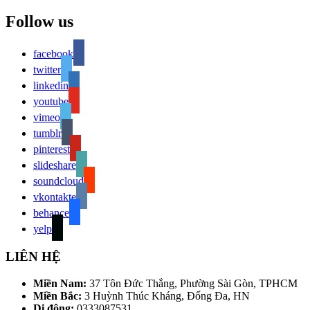
Follow us
facebook
twitter
linkedin
youtube
vimeo
tumblr
pinterest
slideshare
soundcloud
vkontakte
behance
yelp
LIÊN HỆ
Miền Nam:
37 Tôn Đức Thắng, Phường Sài Gòn, TPHCM
Miền Bắc:
3 Huỳnh Thúc Kháng, Đống Đa, HN
Di động:
0333087531