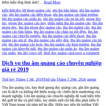
thêm hiệu ứng hình ảnh?…
Read More
kiến thức
đọc lời thoại quảng cáo
,
ghi âm bán hàng
,
ghi âm quảng
cáo
,
ghi âm quảng cáo điện thoại
,
ghi âm quảng cáo khai trương
,
ghi âm quảng cáo quần áo
,
ghi âm quảng cáo tại hà nội
,
giọng đọc
mc
,
giọng đọc quảng cáo hay
,
phần mềm thu âm quảng cáo
,
thu âm
giọng đọc
,
thu âm giọng đọc quảng cáo
,
thu âm quảng cáo
,
thu âm
quảng cáo bán hàng
,
thu âm quảng cáo chăn ga gối đệm
,
thu âm
quảng cáo chuyên nghiệp
,
thu âm quảng cáo điện thoại
,
thu âm
quảng cáo giá rẻ
,
thu âm quảng cáo giầy dép
,
thu âm quảng cáo hà
nội
,
thu âm quảng cáo hcm
,
thu âm quảng cáo khai trương
,
thu âm
quảng cáo khuyến mãi
,
thu âm quảng cáo quần áo
,
thu âm quảng
cáo radio
,
thu âm voice off
,
thuê đọc quảng cáo
Leave a comment
Dịch vụ thu âm quảng cáo chuyên nghiệp
giá rẻ 2019
Thứ bảy Tháng 1 5th, 2019
Thứ sáu Tháng 5 29th, 2026
admin
Thu âm quảng cáo, hay thuê giọng đọc quảng cáo, ghi âm quảng
cáo là dịch vụ không thể thiếu trong các chiến dịch marketing của
doanh nghiệp. Ghi âm quảng cáo chuyên nghiệp đã xuất hiện trên
thế giới từ lâu và phổ biến, tuy nhiên mới chỉ bắt đầu phát triển ở
Việt Nam trong vài năm trở lại đây. Hiện nay trên thị trường Việt