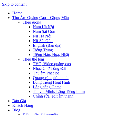
Skip to content
Home
Thu Âm Quảng Cáo – Giọng Mẫu
Theo giọng
Nam Hà Nội
Nam Sài Gòn
Nữ Hà Nội
Nữ Sài Gòn
English (Bản địa)
Tiếng Trung
Tiếng Hàn, Nga, Nhật
Theo thể loại
TVC, Video quảng cáo
Nhạc Chờ Tổng Đài
Thu âm Phát loa
Quảng cáo phát thanh
Lồng Tiếng Hoạt Hình
Lồng tiếng Game
Thuyết Minh, Lồng Tiếng Phim
Chỉnh sửa, edit âm thanh
Báo Giá
Khách Hàng
Blog
Kiến thức, tài nguyên