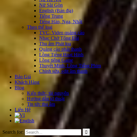
Nữ Sài Gòn
English (Bản địa)
Tiếng Trung
Tiếng Hàn, Nga, Nhật
Theo thể loại
TVC, Video quảng cáo
Nhạc Chờ Tổng Đài
Thu âm Phát loa
Quảng cáo phát thanh
Lồng Tiếng Hoạt Hình
Lồng tiếng Game
Thuyết Minh, Lồng Tiếng Phim
Chỉnh sửa, edit âm thanh
Báo Giá
Khách Hàng
Blog
Kiến thức, tài nguyên
Hướng dẫn kĩ thuật
Tin tức thu âm
Liên Hệ
Search for: