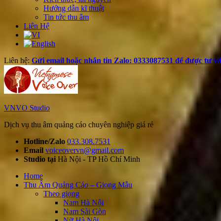
Hướng dẫn kĩ thuật
Tin tức thu âm
Liên Hệ
Liên hệ:
Gửi email hoặc nhắn tin Zalo: 0333087531 để được tư vấ
VNVO Studio
Dịch vụ thu âm quảng cáo chuyên nghiệp giá rẻ
Hotline/Zalo
033.308.7531
Email
voiceovervn@gmail.com
Studio tại
Hà Nội - TP Hồ Chí Minh
Home
Thu Âm Quảng Cáo – Giọng Mẫu
Theo giọng
Nam Hà Nội
Nam Sài Gòn
Nữ Hà Nội