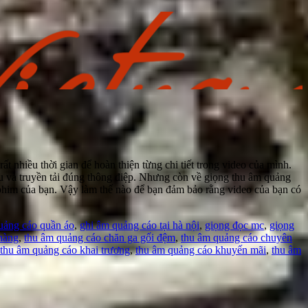
 nhiều thời gian để hoàn thiện từng chi tiết trong video của mình.
iệu và truyền tải đúng thông điệp. Nhưng còn về giọng thu âm quảng
n phim của bạn. Vậy làm thế nào để bạn đảm bảo rằng video của bạn có
uảng cáo quần áo
,
ghi âm quảng cáo tại hà nội
,
giọng đọc mc
,
giọng
hàng
,
thu âm quảng cáo chăn ga gối đệm
,
thu âm quảng cáo chuyên
thu âm quảng cáo khai trương
,
thu âm quảng cáo khuyến mãi
,
thu âm