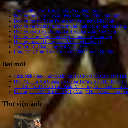
Thu âm tiếng Anh Bản địa chuyên nghiệp, giá rẻ
Dịch vụ thu âm quảng cáo tiếng Hàn, Nga, Nhật,..bản ngữ
Dịch vụ thu âm Tiếng Trung phổ thông, tiếng Bắc Kinh
Dịch vụ thu âm khai trương, thu âm phát loa, ghi âm bán hàng,
Dịch vụ Đọc TVC, Giọng đọc TVC hàng đầu Việt Nam
Dịch vụ Lồng tiếng Game, Đọc Game Chuyên nghiệp
Dịch vụ thu âm Quảng cáo TVC chuyên nghiệp
Thu Âm Lời Chào Tổng Đài Anh – Việt
Lồng Tiếng Phim Hoạt Hình Anh Việt Chuyên Nghiệp
Bài mới
Cách Phát Nhạc Không Bản Quyền Cho Quán Cafe, Nhà Hàn
Dịch Vụ Thu Âm Quảng Cáo Khai Trương Siêu Hút Khách 
Tiêu Chuẩn LUFS và True Peak: Mastering Âm Thanh Thu 
Khoảng Cách Đặt Micro: “Cự Ly Vàng” Để Có Bản Thu Quản
Thư viện ảnh