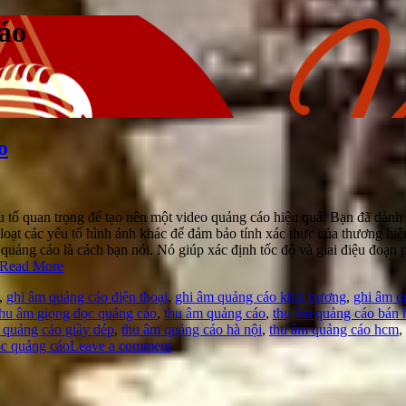
áo
o
ố quan trọng để tạo nên một video quảng cáo hiệu quả. Bạn đã dành rất
t loạt các yếu tố hình ảnh khác để đảm bảo tính xác thực của thương h
m quảng cáo là cách bạn nói. Nó giúp xác định tốc độ và giai điệu đoạ
Read More
,
ghi âm quảng cáo điện thoại
,
ghi âm quảng cáo khai trương
,
ghi âm q
thu âm giọng đọc quảng cáo
,
thu âm quảng cáo
,
thu âm quảng cáo bán 
 quảng cáo giầy dép
,
thu âm quảng cáo hà nội
,
thu âm quảng cáo hcm
,
ọc quảng cáo
Leave a comment