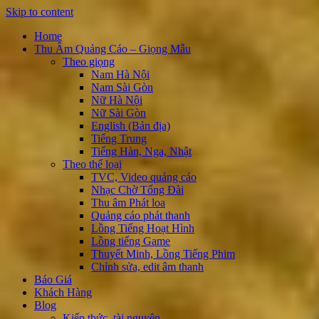
Skip to content
Home
Thu Âm Quảng Cáo – Giọng Mẫu
Theo giọng
Nam Hà Nội
Nam Sài Gòn
Nữ Hà Nội
Nữ Sài Gòn
English (Bản địa)
Tiếng Trung
Tiếng Hàn, Nga, Nhật
Theo thể loại
TVC, Video quảng cáo
Nhạc Chờ Tổng Đài
Thu âm Phát loa
Quảng cáo phát thanh
Lồng Tiếng Hoạt Hình
Lồng tiếng Game
Thuyết Minh, Lồng Tiếng Phim
Chỉnh sửa, edit âm thanh
Báo Giá
Khách Hàng
Blog
Kiến thức, tài nguyên