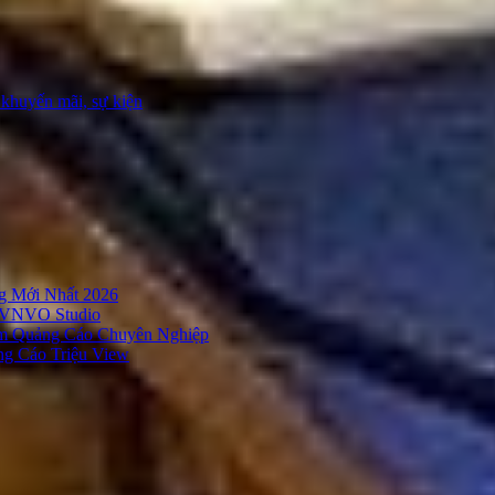
 khuyến mãi, sự kiện
g Mới Nhất 2026
– VNVO Studio
Âm Quảng Cáo Chuyên Nghiệp
g Cáo Triệu View