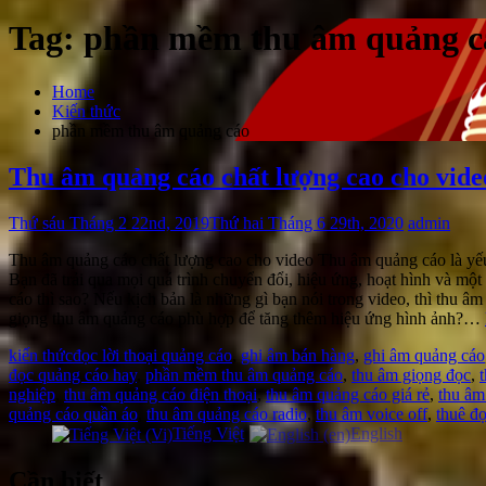
Tag:
phần mềm thu âm quảng c
Home
Kiến thức
phần mềm thu âm quảng cáo
Thu âm quảng cáo chất lượng cao cho vide
Thứ sáu Tháng 2 22nd, 2019
Thứ hai Tháng 6 29th, 2020
admin
Thu âm quảng cáo chất lượng cao cho video Thu âm quảng cáo là yếu t
Bạn đã trải qua mọi quá trình chuyển đổi, hiệu ứng, hoạt hình và mộ
cáo thì sao? Nếu kịch bản là những gì bạn nói trong video, thì thu â
giọng thu âm quảng cáo phù hợp để tăng thêm hiệu ứng hình ảnh?…
kiến thức
đọc lời thoại quảng cáo
,
ghi âm bán hàng
,
ghi âm quảng cáo
đọc quảng cáo hay
,
phần mềm thu âm quảng cáo
,
thu âm giọng đọc
,
nghiệp
,
thu âm quảng cáo điện thoại
,
thu âm quảng cáo giá rẻ
,
thu âm
quảng cáo quần áo
,
thu âm quảng cáo radio
,
thu âm voice off
,
thuê đ
Tiếng Việt
English
Cần biết