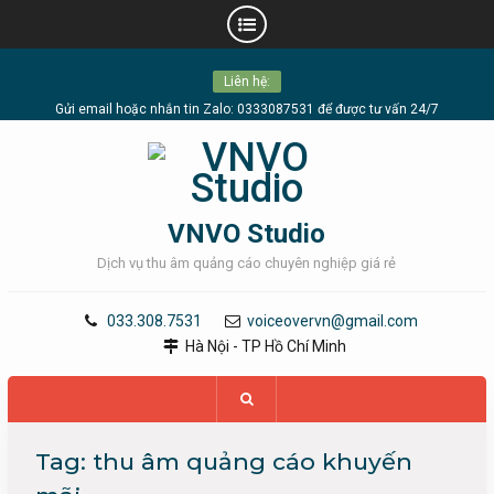
Skip
Liên hệ:
to
content
Gửi email hoặc nhắn tin Zalo: 0333087531 để được tư vấn 24/7
VNVO Studio
Dịch vụ thu âm quảng cáo chuyên nghiệp giá rẻ
033.308.7531
voiceovervn@gmail.com
Hà Nội - TP Hồ Chí Minh
Tag:
thu âm quảng cáo khuyến