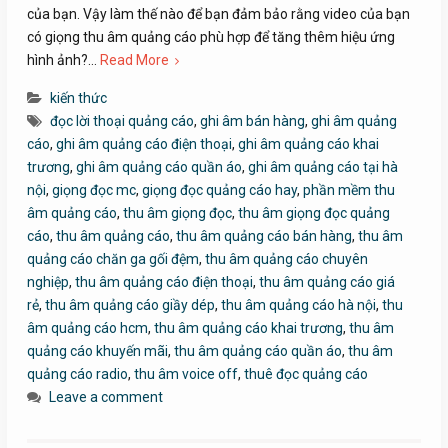
của bạn. Vậy làm thế nào để bạn đảm bảo rằng video của bạn
có giọng thu âm quảng cáo phù hợp để tăng thêm hiệu ứng
hình ảnh?…
Read More
kiến thức
đọc lời thoại quảng cáo
,
ghi âm bán hàng
,
ghi âm quảng
cáo
,
ghi âm quảng cáo điện thoại
,
ghi âm quảng cáo khai
trương
,
ghi âm quảng cáo quần áo
,
ghi âm quảng cáo tại hà
nội
,
giọng đọc mc
,
giọng đọc quảng cáo hay
,
phần mềm thu
âm quảng cáo
,
thu âm giọng đọc
,
thu âm giọng đọc quảng
cáo
,
thu âm quảng cáo
,
thu âm quảng cáo bán hàng
,
thu âm
quảng cáo chăn ga gối đệm
,
thu âm quảng cáo chuyên
nghiệp
,
thu âm quảng cáo điện thoại
,
thu âm quảng cáo giá
rẻ
,
thu âm quảng cáo giầy dép
,
thu âm quảng cáo hà nội
,
thu
âm quảng cáo hcm
,
thu âm quảng cáo khai trương
,
thu âm
quảng cáo khuyến mãi
,
thu âm quảng cáo quần áo
,
thu âm
quảng cáo radio
,
thu âm voice off
,
thuê đọc quảng cáo
Leave a comment