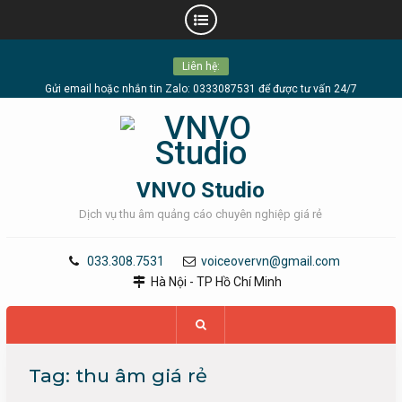
Skip
Liên hệ:
to
content
Gửi email hoặc nhắn tin Zalo: 0333087531 để được tư vấn 24/7
VNVO Studio
Dịch vụ thu âm quảng cáo chuyên nghiệp giá rẻ
033.308.7531
voiceovervn@gmail.com
Hà Nội - TP Hồ Chí Minh
Tag:
thu âm giá rẻ