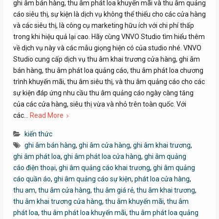
ghi âm bán hàng, thu âm phát loa khuyến mãi và thu âm quảng
cáo siêu thị, sự kiện là dịch vụ không thể thiếu cho các cửa hàng
và các siêu thị, là công cụ marketing hữu ích với chi phí thấp
trong khi hiệu quả lại cao. Hãy cùng VNVO Studio tìm hiểu thêm
về dịch vụ này và các mẫu giọng hiện có của studio nhé. VNVO
Studio cung cấp dịch vụ thu âm khai trương cửa hàng, ghi âm
bán hàng, thu âm phát loa quảng cáo, thu âm phát loa chương
trình khuyến mãi, thu âm siêu thị, và thu âm quảng cáo cho các
sự kiện đáp ứng nhu cầu thu âm quảng cáo ngày càng tăng
của các cửa hàng, siêu thị vừa và nhỏ trên toàn quốc. Với
các…
Read More
kiến thức
ghi âm bán hàng
,
ghi âm cửa hàng
,
ghi âm khai trương
,
ghi âm phát loa
,
ghi âm phát loa cửa hàng
,
ghi âm quảng
cáo điện thoại
,
ghi âm quảng cáo khai trương
,
ghi âm quảng
cáo quần áo
,
ghi âm quảng cáo sự kiện
,
phát loa cửa hàng
,
thu am
,
thu âm cửa hàng
,
thu âm giá rẻ
,
thu âm khai trương
,
thu âm khai trương cửa hàng
,
thu âm khuyến mãi
,
thu âm
phát loa
,
thu âm phát loa khuyến mãi
,
thu âm phát loa quảng