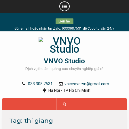
Skip
Liên hệ:
to
content
Gửi email hoặc nhắn tin Zalo: 0333087531 để được tư vấn 24/7
VNVO Studio
Dịch vụ thu âm quảng cáo chuyên nghiệp giá rẻ
033.308.7531
voiceovervn@gmail.com
Hà Nội - TP Hồ Chí Minh
Tag:
thi giang