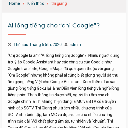
Home
Kiến thức
thi giang
Ai lồng tiếng cho “chị Google”?
Thứ sáu Tháng 6 5th, 2020
admin
“Chị Google là ai”? “Ai lồng tiếng chị Google”? Nhiều người dùng
trợ lý ảo Google Assistant hay các công cụ của Google như
Google translate, Google Maps đã quá quen thuộc với giọng
“Chị Google” nhưng không phải ai cũng biết giọng người đã thu
âm giọng tiếng Việt cho Google Assistant. Xem thêm: Tại sao
giọng lồng tiếng Goku lại là nữ Diễn viên lồng tiếng và nghề lồng
tiếng phim Theo thông tin được biết, người thu âm cho chị
Google chính là Thi Giang, hiện đang là MC và BTV của truyền
hình cáp SCTV. Thi Giang phụ trách nhiều chương trình của
SCTV như biên tập, làm MC và đọc voice cho nhiều chương
trình của đài. Với chất giọng ấm áp, tự nhiên và “chuẩn”, Thi
Giang đã được chọn để đọc các từ tiếng Việt của Google làm cơ