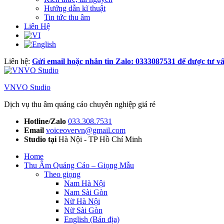
Hướng dẫn kĩ thuật
Tin tức thu âm
Liên Hệ
Liên hệ:
Gửi email hoặc nhắn tin Zalo: 0333087531 để được tư vấ
VNVO Studio
Dịch vụ thu âm quảng cáo chuyên nghiệp giá rẻ
Hotline/Zalo
033.308.7531
Email
voiceovervn@gmail.com
Studio tại
Hà Nội - TP Hồ Chí Minh
Home
Thu Âm Quảng Cáo – Giọng Mẫu
Theo giọng
Nam Hà Nội
Nam Sài Gòn
Nữ Hà Nội
Nữ Sài Gòn
English (Bản địa)