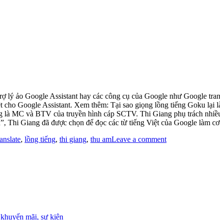
trợ lý ảo Google Assistant hay các công cụ của Google như Google tra
t cho Google Assistant. Xem thêm: Tại sao giọng lồng tiếng Goku lại l
ang là MC và BTV của truyền hình cáp SCTV. Thi Giang phụ trách nhi
ẩn”, Thi Giang đã được chọn để đọc các từ tiếng Việt của Google làm 
anslate
,
lồng tiếng
,
thi giang
,
thu am
Leave a comment
 khuyến mãi, sự kiện