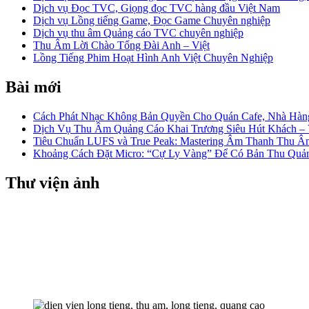
Dịch vụ Đọc TVC, Giọng đọc TVC hàng đầu Việt Nam
Dịch vụ Lồng tiếng Game, Đọc Game Chuyên nghiệp
Dịch vụ thu âm Quảng cáo TVC chuyên nghiệp
Thu Âm Lời Chào Tổng Đài Anh – Việt
Lồng Tiếng Phim Hoạt Hình Anh Việt Chuyên Nghiệp
Bài mới
Cách Phát Nhạc Không Bản Quyền Cho Quán Cafe, Nhà Hàn
Dịch Vụ Thu Âm Quảng Cáo Khai Trương Siêu Hút Khách 
Tiêu Chuẩn LUFS và True Peak: Mastering Âm Thanh Thu 
Khoảng Cách Đặt Micro: “Cự Ly Vàng” Để Có Bản Thu Quản
Thư viện ảnh