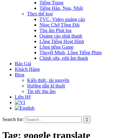
Tiếng Trung
Tiếng Hàn, Nga, Nhật
Theo thể loại
TVC, Video quảng cáo
Nhạc Chờ Tổng Đài
Thu âm Phát loa
Quảng cáo phát thanh
Lồng Tiếng Hoạt Hình
Lồng tiếng Game
Thuyết Minh, Lồng Tiếng Phim
Chỉnh sửa, edit âm thanh
Báo Giá
Khách Hàng
Blog
Kiến thức, tài nguyên
Hướng dẫn kĩ thuật
Tin tức thu âm
Liên Hệ
Search for:
Tag:
google translate