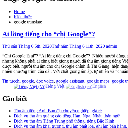
Home
Kiến thức
google translate
Ai lồng tiếng cho “chị Google”?
Thứ sáu Tháng 6 5th, 2020
Thứ năm Tháng 6 11th, 2020
admin
“Chị Google là ai”? “Ai lồng tiếng chị Google”? Nhiều người dùng 
nhưng không phải ai cũng biết giọng người đã thu âm giọng tiếng Việ
được biết, người thu âm cho chị Google chính là Thi Giang, hiện đ
nhiều chương trình của đài. Với chất giọng ấm áp, tự nhiên và “chu
Tin tức
chị google
,
đọc voice
,
google assistant
,
google maps
,
google tr
Tiếng Việt
English
Cần biết
Thu âm tiếng Anh Bản địa chuyên nghiệp, giá rẻ
Dịch vụ thu âm quảng cáo tiếng Hàn, Nga, Nhật,..bản ngữ
Dịch vụ thu âm Tiếng Trung phổ thông, tiếng Bắc Kinh
Dịch vụ thu âm khai trương, thu âm phát loa, ghi âm bán hàng,