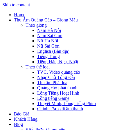
Skip to content
Home
Thu Âm Quảng Cáo – Giọng Mẫu
Theo giọng
Nam Hà Nội
Nam Sài Gòn
Nữ Hà Nội
Nữ Sài Gòn
English (Bản địa)
Tiếng Trung
Tiếng Hàn, Nga, Nhật
Theo thể loại
TVC, Video quảng cáo
Nhạc Chờ Tổng Đài
Thu âm Phát loa
Quảng cáo phát thanh
Lồng Tiếng Hoạt Hình
Lồng tiếng Game
Thuyết Minh, Lồng Tiếng Phim
Chỉnh sửa, edit âm thanh
Báo Giá
Khách Hàng
Blog
Kiến thức, tài nguyên