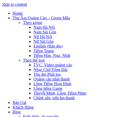
Skip to content
Home
Thu Âm Quảng Cáo – Giọng Mẫu
Theo giọng
Nam Hà Nội
Nam Sài Gòn
Nữ Hà Nội
Nữ Sài Gòn
English (Bản địa)
Tiếng Trung
Tiếng Hàn, Nga, Nhật
Theo thể loại
TVC, Video quảng cáo
Nhạc Chờ Tổng Đài
Thu âm Phát loa
Quảng cáo phát thanh
Lồng Tiếng Hoạt Hình
Lồng tiếng Game
Thuyết Minh, Lồng Tiếng Phim
Chỉnh sửa, edit âm thanh
Báo Giá
Khách Hàng
Blog
Kiến thức, tài nguyên