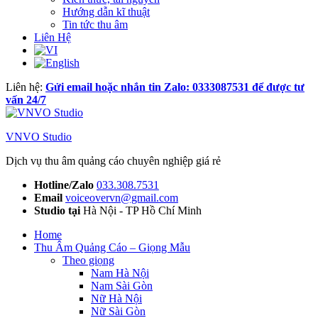
Hướng dẫn kĩ thuật
Tin tức thu âm
Liên Hệ
Liên hệ:
Gửi email hoặc nhắn tin Zalo: 0333087531 để được tư
vấn 24/7
VNVO Studio
Dịch vụ thu âm quảng cáo chuyên nghiệp giá rẻ
Hotline/Zalo
033.308.7531
Email
voiceovervn@gmail.com
Studio tại
Hà Nội - TP Hồ Chí Minh
Home
Thu Âm Quảng Cáo – Giọng Mẫu
Theo giọng
Nam Hà Nội
Nam Sài Gòn
Nữ Hà Nội
Nữ Sài Gòn