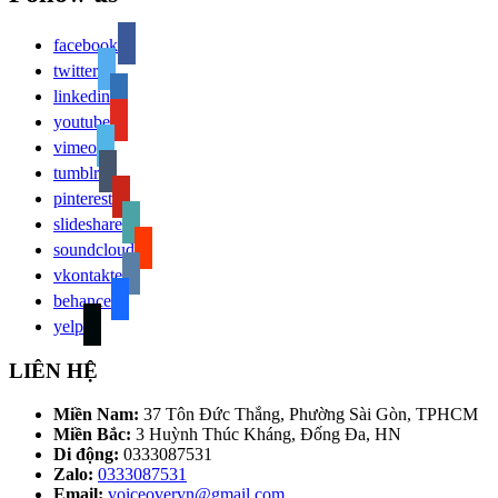
facebook
twitter
linkedin
youtube
vimeo
tumblr
pinterest
slideshare
soundcloud
vkontakte
behance
yelp
LIÊN HỆ
Miền Nam:
37 Tôn Đức Thắng, Phường Sài Gòn, TPHCM
Miền Bắc:
3 Huỳnh Thúc Kháng, Đống Đa, HN
Di động:
0333087531
Zalo:
0333087531
Email:
voiceovervn@gmail.com