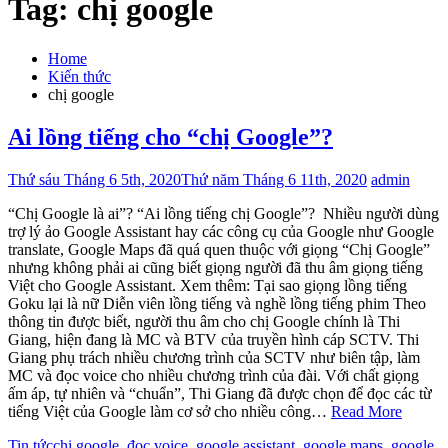
Tag:
chị google
Home
Kiến thức
chị google
Ai lồng tiếng cho “chị Google”?
Thứ sáu Tháng 6 5th, 2020
Thứ năm Tháng 6 11th, 2020
admin
“Chị Google là ai”? “Ai lồng tiếng chị Google”? Nhiều người dùng
trợ lý ảo Google Assistant hay các công cụ của Google như Google
translate, Google Maps đã quá quen thuộc với giọng “Chị Google”
nhưng không phải ai cũng biết giọng người đã thu âm giọng tiếng
Việt cho Google Assistant. Xem thêm: Tại sao giọng lồng tiếng
Goku lại là nữ Diễn viên lồng tiếng và nghề lồng tiếng phim Theo
thông tin được biết, người thu âm cho chị Google chính là Thi
Giang, hiện đang là MC và BTV của truyền hình cáp SCTV. Thi
Giang phụ trách nhiều chương trình của SCTV như biên tập, làm
MC và đọc voice cho nhiều chương trình của đài. Với chất giọng
ấm áp, tự nhiên và “chuẩn”, Thi Giang đã được chọn để đọc các từ
tiếng Việt của Google làm cơ sở cho nhiều công…
Read More
Tin tức
chị google
,
đọc voice
,
google assistant
,
google maps
,
google