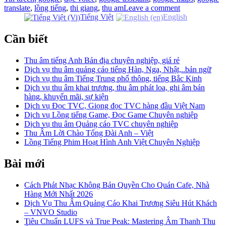
translate
,
lồng tiếng
,
thi giang
,
thu am
Leave a comment
Tiếng Việt
English
Cần biết
Thu âm tiếng Anh Bản địa chuyên nghiệp, giá rẻ
Dịch vụ thu âm quảng cáo tiếng Hàn, Nga, Nhật,..bản ngữ
Dịch vụ thu âm Tiếng Trung phổ thông, tiếng Bắc Kinh
Dịch vụ thu âm khai trương, thu âm phát loa, ghi âm bán
hàng, khuyến mãi, sự kiện
Dịch vụ Đọc TVC, Giọng đọc TVC hàng đầu Việt Nam
Dịch vụ Lồng tiếng Game, Đọc Game Chuyên nghiệp
Dịch vụ thu âm Quảng cáo TVC chuyên nghiệp
Thu Âm Lời Chào Tổng Đài Anh – Việt
Lồng Tiếng Phim Hoạt Hình Anh Việt Chuyên Nghiệp
Bài mới
Cách Phát Nhạc Không Bản Quyền Cho Quán Cafe, Nhà
Hàng Mới Nhất 2026
Dịch Vụ Thu Âm Quảng Cáo Khai Trương Siêu Hút Khách
– VNVO Studio
Tiêu Chuẩn LUFS và True Peak: Mastering Âm Thanh Thu