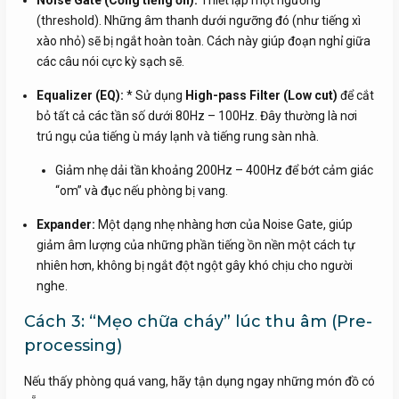
Noise Gate (Cổng tiếng ồn):
Thiết lập một ngưỡng
(threshold). Những âm thanh dưới ngưỡng đó (như tiếng xì
xào nhỏ) sẽ bị ngắt hoàn toàn. Cách này giúp đoạn nghỉ giữa
các câu nói cực kỳ sạch sẽ.
Equalizer (EQ):
* Sử dụng
High-pass Filter (Low cut)
để cắt
bỏ tất cả các tần số dưới 80Hz – 100Hz. Đây thường là nơi
trú ngụ của tiếng ù máy lạnh và tiếng rung sàn nhà.
Giảm nhẹ dải tần khoảng 200Hz – 400Hz để bớt cảm giác
“om” và đục nếu phòng bị vang.
Expander:
Một dạng nhẹ nhàng hơn của Noise Gate, giúp
giảm âm lượng của những phần tiếng ồn nền một cách tự
nhiên hơn, không bị ngắt đột ngột gây khó chịu cho người
nghe.
Cách 3: “Mẹo chữa cháy” lúc thu âm (Pre-
processing)
Nếu thấy phòng quá vang, hãy tận dụng ngay những món đồ có