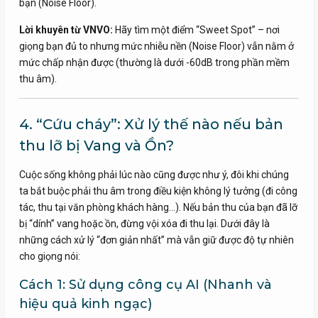
bạn (Noise Floor).
Lời khuyên từ VNVO:
Hãy tìm một điểm “Sweet Spot” – nơi
giọng bạn đủ to nhưng mức nhiễu nền (Noise Floor) vẫn nằm ở
mức chấp nhận được (thường là dưới -60dB trong phần mềm
thu âm).
4. “Cứu cháy”: Xử lý thế nào nếu bản
thu lỡ bị Vang và Ồn?
Cuộc sống không phải lúc nào cũng được như ý, đôi khi chúng
ta bắt buộc phải thu âm trong điều kiện không lý tưởng (đi công
tác, thu tại văn phòng khách hàng…). Nếu bản thu của bạn đã lỡ
bị “dính” vang hoặc ồn, đừng vội xóa đi thu lại. Dưới đây là
những cách xử lý “đơn giản nhất” mà vẫn giữ được độ tự nhiên
cho giọng nói:
Cách 1: Sử dụng công cụ AI (Nhanh và
hiệu quả kinh ngạc)