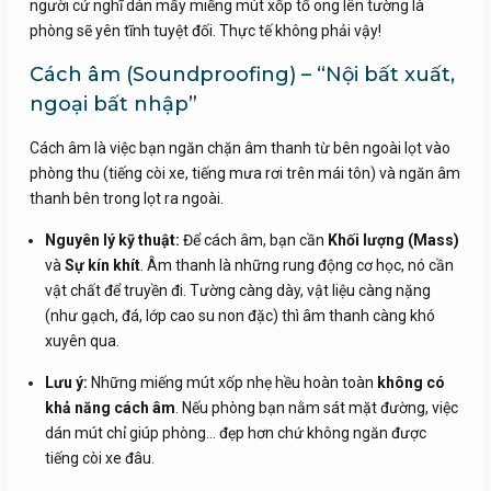
người cứ nghĩ dán mấy miếng mút xốp tổ ong lên tường là
phòng sẽ yên tĩnh tuyệt đối. Thực tế không phải vậy!
Cách âm (Soundproofing) – “Nội bất xuất,
ngoại bất nhập”
Cách âm là việc bạn ngăn chặn âm thanh từ bên ngoài lọt vào
phòng thu (tiếng còi xe, tiếng mưa rơi trên mái tôn) và ngăn âm
thanh bên trong lọt ra ngoài.
Nguyên lý kỹ thuật:
Để cách âm, bạn cần
Khối lượng (Mass)
và
Sự kín khít
. Âm thanh là những rung động cơ học, nó cần
vật chất để truyền đi. Tường càng dày, vật liệu càng nặng
(như gạch, đá, lớp cao su non đặc) thì âm thanh càng khó
xuyên qua.
Lưu ý:
Những miếng mút xốp nhẹ hều hoàn toàn
không có
khả năng cách âm
. Nếu phòng bạn nằm sát mặt đường, việc
dán mút chỉ giúp phòng… đẹp hơn chứ không ngăn được
tiếng còi xe đâu.