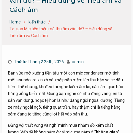
vẫn dở? – Hiểu đúng về Tiêu âm và
Cách âm
Home
kiến thức
Tại sao Mic tiền triệu mà thu âm vẫn dở? – Hiểu đúng về
Tiêu âm và Cách âm
Thứ tư Tháng 2 25th, 2026
admin
Bạn vừa mới xuống tiền tậu một con mic condenser mới tinh,
một soundcard xịn xò và mở phần mềm lên thu bản voice đầu
tiên. Thế nhưng, khi đeo tai nghe kiểm âm lại, cái cảm giác hào
hứng bỗng biến mất. Giọng bạn nghe cứ như đang vang lên từ
sân vận động, hoặc tệ hơn là như đang ngồi ngoài đường. Tiếng
xe máy ngoài ngõ, tiếng quạt trần, hay thậm chí là tiếng hàng
xóm đang to tiếng cũng lọt hết vào bản thu.
Đừng vội thất vọng và nghĩ mình mua nhầm đồ kém chất
lượng! Vấn đề không nằm ở cái mic, mà nằm ở
“không gian”