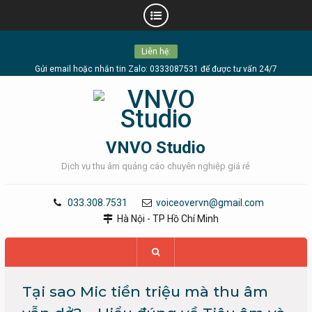
Skip
Liên hệ:
to
content
Gửi email hoặc nhắn tin Zalo: 0333087531 để được tư vấn 24/7
VNVO Studio
Dịch vụ thu âm quảng cáo chuyên nghiệp giá rẻ
033.308.7531
voiceovervn@gmail.com
Hà Nội - TP Hồ Chí Minh
Tại sao Mic tiền triệu mà thu âm