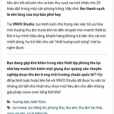
tiêu âm tốt sẽ luôn cho ra bản thu vượt xa một chiếc mic 20
triệu đặt trong một căn phòng trống. Hãy nhớ:
Âm thanh sạch
là nền tảng của mọi bản phối hay.
Tại
VNVO Studio
, tụi mình luôn chú trọng vào việc tối ưu hóa
môi trường thu âm trước khi nói đến chuyện mix-match thiết bị.
Bởi vì tụi mình hiểu rằng, khách hàng không trả tiền cho cái mic
mình dùng, họ trả tiền cho cái “chất lượng cuối cùng” mà họ
nghe được.
Bạn đang gặp khó khăn trong việc thiết lập phòng thu tại
nhà hay muốn tìm kiếm một giọng đọc quảng cáo chuyên
nghiệp được thu âm trong môi trường chuẩn quốc tế?
Hãy
để lại bình luận hoặc liên hệ với VNVO Studio để được tư vấn từ
những chi tiết nhỏ nhất như chọn mút tiêu âm cho đến những
giải pháp voice-over tổng thể nhé!
huong dan
,
kiến thức
lọc noise
,
lọc tiếng ồn
,
phong thu
,
thu am
,
thu âm tại nhà
,
vnvo studio
,
xử lý tiếng ồn