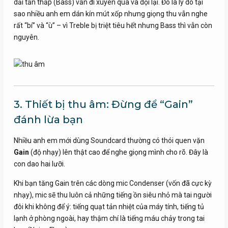
dải tần thấp (Bass) vẫn đi xuyên qua và dội lại. Đó là lý do tại
sao nhiều anh em dán kín mút xốp nhưng giọng thu vẫn nghe
rất “bí” và “ù” – vì Treble bị triệt tiêu hết nhưng Bass thì vẫn còn
nguyên.
3. Thiết bị thu âm: Đừng để “Gain”
đánh lừa bạn
Nhiều anh em mới dùng Soundcard thường có thói quen vặn
Gain
(độ nhạy) lên thật cao để nghe giọng mình cho rõ. Đây là
con dao hai lưỡi.
Khi bạn tăng Gain trên các dòng mic Condenser (vốn đã cực kỳ
nhạy), mic sẽ thu luôn cả những tiếng ồn siêu nhỏ mà tai người
đôi khi không để ý: tiếng quạt tản nhiệt của máy tính, tiếng tủ
lạnh ở phòng ngoài, hay thậm chí là tiếng máu chảy trong tai