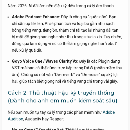
Năm 2026, AI đã làm nên điều kỳ diệu trong xử lý âm thanh.
Adobe Podcast Enhance:
Đây là công cụ “quốc dân”. Bạn
chỉ cần up file lên, AI sẽ phân tích và loại bỏ gần như sạch
bóng tiếng vang, tiếng ồn, thậm chí tái tạo lại những dải tần
bị mất để giọng bạn nghe như thu trong studio xịn. Tuy nhiên,
đừng quá lạm dụng vì nó có thể làm giọng nghe hơi “robot”
nếu xử lý quá đà.
Goyo Voice One / Waves Clarity Vx:
Đây là các Plugin dạng
VST mà bạn có thể dùng trực tiếp trong DAW (phần mềm thu
âm). Chúng có nút vặn “De-reverb” và “De-noise” cực kỳ lợi
hại, giúp tách biệt giọng nói và tiếng vang chỉ trong vài giây.
Cách 2: Thủ thuật hậu kỳ truyền thống
(Dành cho anh em muốn kiểm soát sâu)
Nếu bạn muốn tự tay xử lý trong các phần mềm như
Adobe
Audition
, Audacity hay Reaper: