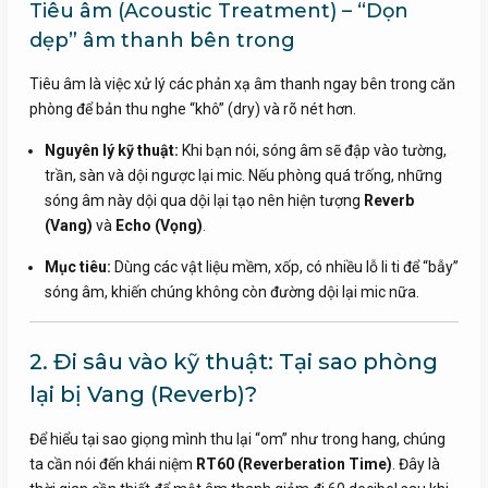
Tiêu âm (Acoustic Treatment) – “Dọn
dẹp” âm thanh bên trong
Tiêu âm là việc xử lý các phản xạ âm thanh ngay bên trong căn
phòng để bản thu nghe “khô” (dry) và rõ nét hơn.
Nguyên lý kỹ thuật:
Khi bạn nói, sóng âm sẽ đập vào tường,
trần, sàn và dội ngược lại mic. Nếu phòng quá trống, những
sóng âm này dội qua dội lại tạo nên hiện tượng
Reverb
(Vang)
và
Echo (Vọng)
.
Mục tiêu:
Dùng các vật liệu mềm, xốp, có nhiều lỗ li ti để “bẫy”
sóng âm, khiến chúng không còn đường dội lại mic nữa.
2. Đi sâu vào kỹ thuật: Tại sao phòng
lại bị Vang (Reverb)?
Để hiểu tại sao giọng mình thu lại “om” như trong hang, chúng
ta cần nói đến khái niệm
RT60 (Reverberation Time)
. Đây là