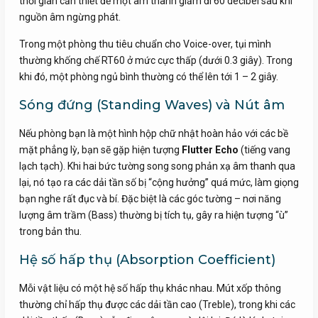
thời gian cần thiết để một âm thanh giảm đi 60 decibel sau khi
nguồn âm ngừng phát.
Trong một phòng thu tiêu chuẩn cho Voice-over, tụi mình
thường khống chế RT60 ở mức cực thấp (dưới 0.3 giây). Trong
khi đó, một phòng ngủ bình thường có thể lên tới 1 – 2 giây.
Sóng đứng (Standing Waves) và Nút âm
Nếu phòng bạn là một hình hộp chữ nhật hoàn hảo với các bề
mặt phẳng lỳ, bạn sẽ gặp hiện tượng
Flutter Echo
(tiếng vang
lạch tạch). Khi hai bức tường song song phản xạ âm thanh qua
lại, nó tạo ra các dải tần số bị “cộng hưởng” quá mức, làm giọng
bạn nghe rất đục và bí. Đặc biệt là các góc tường – nơi năng
lượng âm trầm (Bass) thường bị tích tụ, gây ra hiện tượng “ù”
trong bản thu.
Hệ số hấp thụ (Absorption Coefficient)
Mỗi vật liệu có một hệ số hấp thụ khác nhau. Mút xốp thông
thường chỉ hấp thụ được các dải tần cao (Treble), trong khi các