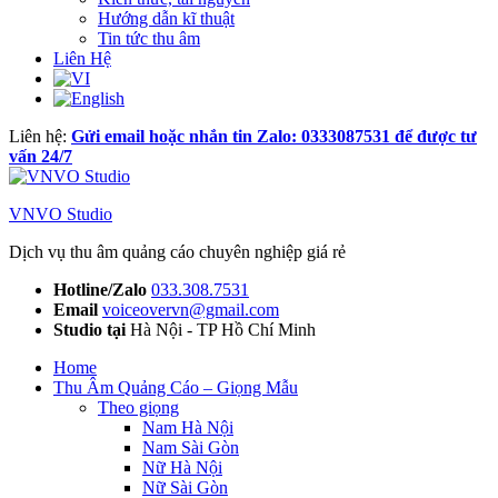
Hướng dẫn kĩ thuật
Tin tức thu âm
Liên Hệ
Liên hệ:
Gửi email hoặc nhắn tin Zalo: 0333087531 để được tư
vấn 24/7
VNVO Studio
Dịch vụ thu âm quảng cáo chuyên nghiệp giá rẻ
Hotline/Zalo
033.308.7531
Email
voiceovervn@gmail.com
Studio tại
Hà Nội - TP Hồ Chí Minh
Home
Thu Âm Quảng Cáo – Giọng Mẫu
Theo giọng
Nam Hà Nội
Nam Sài Gòn
Nữ Hà Nội
Nữ Sài Gòn