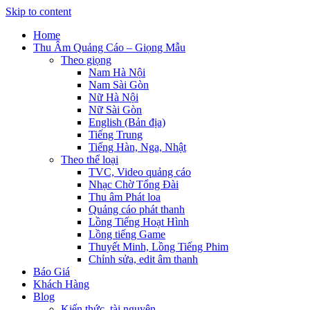
Skip to content
Home
Thu Âm Quảng Cáo – Giọng Mẫu
Theo giọng
Nam Hà Nội
Nam Sài Gòn
Nữ Hà Nội
Nữ Sài Gòn
English (Bản địa)
Tiếng Trung
Tiếng Hàn, Nga, Nhật
Theo thể loại
TVC, Video quảng cáo
Nhạc Chờ Tổng Đài
Thu âm Phát loa
Quảng cáo phát thanh
Lồng Tiếng Hoạt Hình
Lồng tiếng Game
Thuyết Minh, Lồng Tiếng Phim
Chỉnh sửa, edit âm thanh
Báo Giá
Khách Hàng
Blog
Kiến thức, tài nguyên