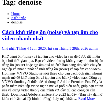
Tag:
denoise
Home
Kiến thức
denoise
Cách khử tiếng ồn (noise) và tạp âm cho
video nhanh nhất
Chủ nhật Tháng 4 12th, 2020
Thứ sáu Tháng 5 29th, 2026
admin
Khử tiếng ồn (noise) và tạp âm cho video là vấn đề được rất nhiều
bạn hỏi thời gian qua. Bạn có video nhưng không may khi thu bị lẫn
tiếng ồn (noise) hoặc tạp âm quá nhiều? Bạn đang tìm cách chuyên
nghiệp và nhanh nhất để khử tiếng ồn (noise) và tạp âm cho video?
Hôm nay VNVO Studio sẽ giới thiệu cho bạn cách đơn giản nhưng
mạnh mẽ để khử tiếng ồn và tạp âm cho bất kỳ video nào. Công cụ
VNVO Studio giới thiệu để sử dụng là Adobe Premiere Pro. Đây là
phần mềm biên tập video mạnh mẽ và phổ biến nhất, giúp bạn chỉnh
sửa và dựng video theo ý của mình với đầy đủ các công cụ cần
thiết. Download Adobe Premiere Pro 2023 tại đây. (Bản này đã mở
khóa chỉ cần cài đặt bình thường) Lấy mật khẩu…
Read More