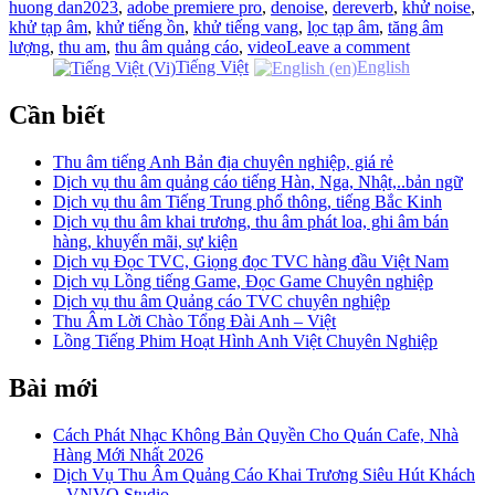
huong dan
2023
,
adobe premiere pro
,
denoise
,
dereverb
,
khử noise
,
khử tạp âm
,
khử tiếng ồn
,
khử tiếng vang
,
lọc tạp âm
,
tăng âm
lượng
,
thu am
,
thu âm quảng cáo
,
video
Leave a comment
Tiếng Việt
English
Cần biết
Thu âm tiếng Anh Bản địa chuyên nghiệp, giá rẻ
Dịch vụ thu âm quảng cáo tiếng Hàn, Nga, Nhật,..bản ngữ
Dịch vụ thu âm Tiếng Trung phổ thông, tiếng Bắc Kinh
Dịch vụ thu âm khai trương, thu âm phát loa, ghi âm bán
hàng, khuyến mãi, sự kiện
Dịch vụ Đọc TVC, Giọng đọc TVC hàng đầu Việt Nam
Dịch vụ Lồng tiếng Game, Đọc Game Chuyên nghiệp
Dịch vụ thu âm Quảng cáo TVC chuyên nghiệp
Thu Âm Lời Chào Tổng Đài Anh – Việt
Lồng Tiếng Phim Hoạt Hình Anh Việt Chuyên Nghiệp
Bài mới
Cách Phát Nhạc Không Bản Quyền Cho Quán Cafe, Nhà
Hàng Mới Nhất 2026
Dịch Vụ Thu Âm Quảng Cáo Khai Trương Siêu Hút Khách
– VNVO Studio