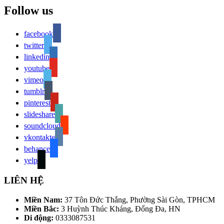
Follow us
facebook
twitter
linkedin
youtube
vimeo
tumblr
pinterest
slideshare
soundcloud
vkontakte
behance
yelp
LIÊN HỆ
Miền Nam:
37 Tôn Đức Thắng, Phường Sài Gòn, TPHCM
Miền Bắc:
3 Huỳnh Thúc Kháng, Đống Đa, HN
Di động:
0333087531