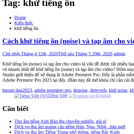
Tag:
khử tiếng ồn
Home
Kiến thức
khử tiếng ồn
Cách khử tiếng ồn (noise) và tạp âm cho v
Chủ nhật Tháng 4 12th, 2020
Thứ sáu Tháng 5 29th, 2026
admin
Khử tiếng ồn (noise) và tạp âm cho video là vấn đề được rất nhiều b
và nhanh nhất để khử tiếng ồn (noise) và tạp âm cho video? Hôm n
Studio giới thiệu để sử dụng là Adobe Premiere Pro. Đây là phần mề
Adobe Premiere Pro 2023 tại đây. (Bản này đã mở khóa chỉ cần cài
huong dan
2023
,
adobe premiere pro
,
denoise
,
dereverb
,
khử noise
,
k
Tiếng Việt
English
Cần biết
Thu âm tiếng Anh Bản địa chuyên nghiệp, giá rẻ
Dịch vụ thu âm quảng cáo tiếng Hàn, Nga, Nhật,..bản ngữ
Dịch vụ thu âm Tiếng Trung phổ thông, tiếng Bắc Kinh