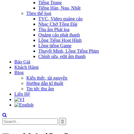
Tiếng Trung
Tiếng Hàn, Nga, Nhật
Theo thể loại
TVC, Video quảng cáo
Nhạc Chờ Tổng Đài
Thu âm Phát loa
Quảng cáo phát thanh
Lồng Tiếng Hoạt Hình
Lồng tiếng Game
Thuyết Minh, Lồng Tiếng Phim
Chỉnh sửa, edit âm thanh
Báo Giá
Khách Hàng
Blog
Kiến thức, tài nguyên
Hướng dẫn kĩ thuật
Tin tức thu âm
Liên Hệ
Search
for: