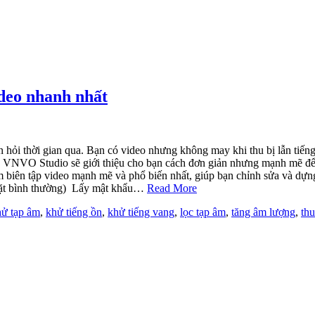
ideo nhanh nhất
ạn hỏi thời gian qua. Bạn có video nhưng không may khi thu bị lẫn tiế
ay VNVO Studio sẽ giới thiệu cho bạn cách đơn giản nhưng mạnh mẽ đ
m biên tập video mạnh mẽ và phổ biến nhất, giúp bạn chỉnh sửa và dựn
 đặt bình thường) Lấy mật khẩu…
Read More
hử tạp âm
,
khử tiếng ồn
,
khử tiếng vang
,
lọc tạp âm
,
tăng âm lượng
,
th