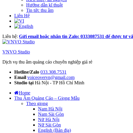
Hướng dẫn kĩ thuật
Tin tức thu âm
Liên Hệ
Liên hệ:
Gửi email hoặc nhắn tin Zalo: 0333087531 để được tư vấ
VNVO Studio
Dịch vụ thu âm quảng cáo chuyên nghiệp giá rẻ
Hotline/Zalo
033.308.7531
Email
voiceovervn@gmail.com
Studio tại
Hà Nội - TP Hồ Chí Minh
Home
Thu Âm Quảng Cáo – Giọng Mẫu
Theo giọng
Nam Hà Nội
Nam Sài Gòn
Nữ Hà Nội
Nữ Sài Gòn
English (Bản địa)