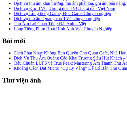
Dịch vụ thu âm khai trương, thu âm phát loa, ghi âm bán hàng,
Dịch vụ Đọc TVC, Giọng đọc TVC hàng đầu Việt Nam
Dịch vụ Lồng tiếng Game, Đọc Game Chuyên nghiệp
Dịch vụ thu âm Quảng cáo TVC chuyên nghiệp
Thu Âm Lời Chào Tổng Đài Anh – Việt
Lồng Tiếng Phim Hoạt Hình Anh Việt Chuyên Nghiệp
Bài mới
Cách Phát Nhạc Không Bản Quyền Cho Quán Cafe, Nhà Hàn
Dịch Vụ Thu Âm Quảng Cáo Khai Trương Siêu Hút Khách 
Tiêu Chuẩn LUFS và True Peak: Mastering Âm Thanh Thu 
Khoảng Cách Đặt Micro: “Cự Ly Vàng” Để Có Bản Thu Quản
Thư viện ảnh