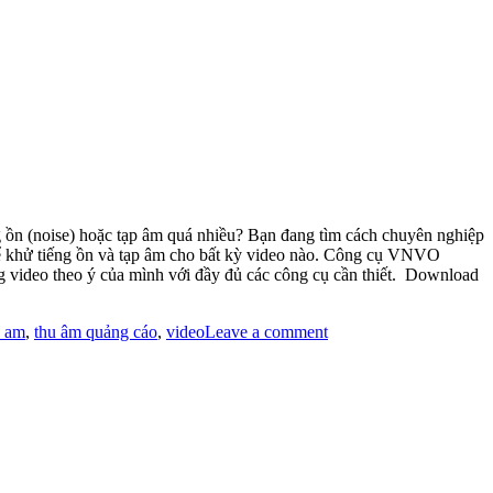
ng ồn (noise) hoặc tạp âm quá nhiều? Bạn đang tìm cách chuyên nghiệp
ể khử tiếng ồn và tạp âm cho bất kỳ video nào. Công cụ VNVO
g video theo ý của mình với đầy đủ các công cụ cần thiết. Download
u am
,
thu âm quảng cáo
,
video
Leave a comment