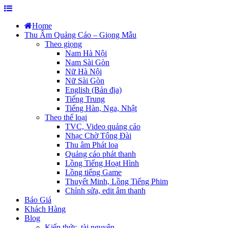
Skip
to
Home
content
Thu Âm Quảng Cáo – Giọng Mẫu
Theo giọng
Nam Hà Nội
Nam Sài Gòn
Nữ Hà Nội
Nữ Sài Gòn
English (Bản địa)
Tiếng Trung
Tiếng Hàn, Nga, Nhật
Theo thể loại
TVC, Video quảng cáo
Nhạc Chờ Tổng Đài
Thu âm Phát loa
Quảng cáo phát thanh
Lồng Tiếng Hoạt Hình
Lồng tiếng Game
Thuyết Minh, Lồng Tiếng Phim
Chỉnh sửa, edit âm thanh
Báo Giá
Khách Hàng
Blog
Kiến thức, tài nguyên