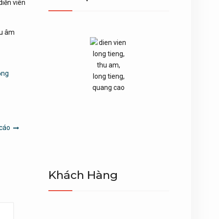
diễn viên
hu âm
ọng
 cáo
Khách Hàng