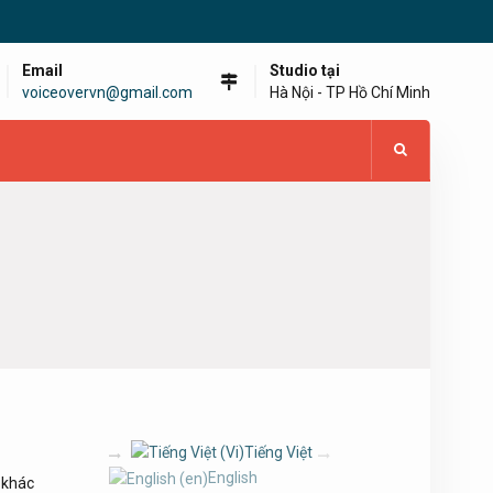
Email
Studio tại
voiceovervn@gmail.com
Hà Nội - TP Hồ Chí Minh
Tiếng Việt
English
g khác