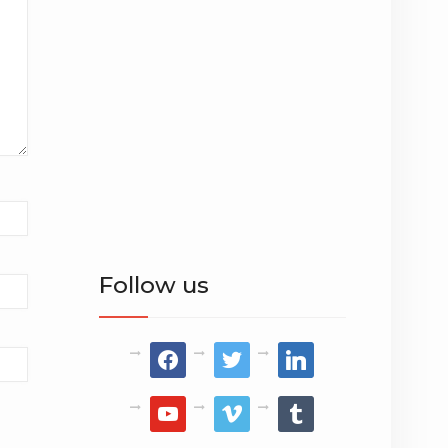
Follow us
facebook
twitter
linkedin
youtube
vimeo
tumblr