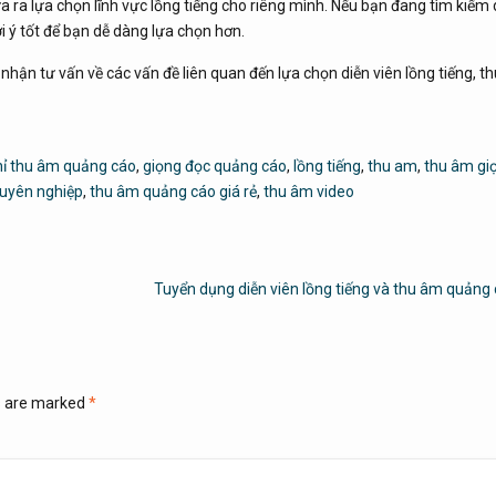
 ra lựa chọn lĩnh vực lồng tiếng cho riêng mình. Nếu bạn đang tìm kiếm 
i ý tốt để bạn dễ dàng lựa chọn hơn.
hận tư vấn về các vấn đề liên quan đến lựa chọn diễn viên lồng tiếng, t
hỉ thu âm quảng cáo
,
giọng đọc quảng cáo
,
lồng tiếng
,
thu am
,
thu âm gi
uyên nghiệp
,
thu âm quảng cáo giá rẻ
,
thu âm video
Tuyển dụng diễn viên lồng tiếng và thu âm quảng
ds are marked
*