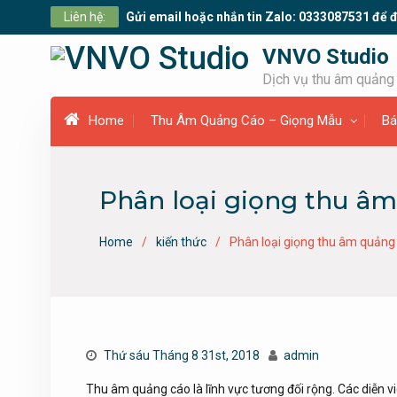
Skip
Liên hệ:
Gửi email hoặc nhắn tin Zalo: 0333087531 để đ
to
content
VNVO Studio
Dịch vụ thu âm quảng 
Home
Thu Âm Quảng Cáo – Giọng Mẫu
Bá
Phân loại giọng thu â
Home
kiến thức
Phân loại giọng thu âm quảng
Thứ sáu Tháng 8 31st, 2018
admin
Thu âm quảng cáo là lĩnh vực tương đối rộng. Các diễn viê