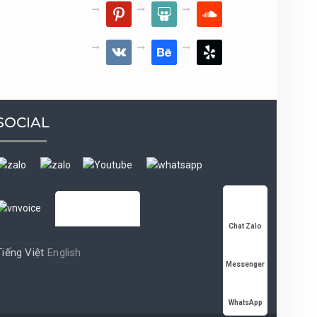
pinterest
slideshare
soundcloud
vkontakte
behance
yelp
SOCIAL
Chat Zalo
Tiếng Việt
English
Messenger
WhatsApp