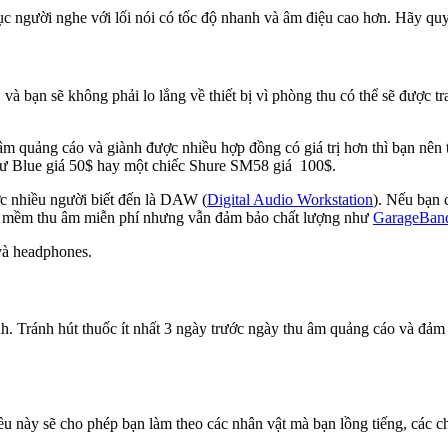
c người nghe với lối nói có tốc độ nhanh và âm điệu cao hơn. Hãy quyế
bạn sẽ không phải lo lắng về thiết bị vì phòng thu có thể sẽ được trang
 quảng cáo và giành được nhiều hợp đồng có giá trị hơn thì bạn nên t
như Blue giá 50$ hay một chiếc Shure SM58 giá 100$.
 nhiều người biết đến là DAW (
Digital Audio Workstation
). Nếu bạn 
ần mềm thu âm miễn phí nhưng vẫn đảm bảo chất lượng như
GarageBan
và headphones.
. Tránh hút thuốc ít nhất 3 ngày trước ngày thu âm quảng cáo và đảm 
 này sẽ cho phép bạn làm theo các nhân vật mà bạn lồng tiếng, các chu