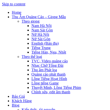
Skip to content
Home
Thu Âm Quảng Cáo – Giọng Mẫu
Theo giọng
Nam Hà Nội
Nam Sài Gòn
Nữ Hà Nội
Nữ Sài Gòn
English (Bản địa)
Tiếng Trung
Tiếng Hàn, Nga, Nhật
Theo thể loại
TVC, Video quảng cáo
Nhạc Chờ Tổng Đài
Thu âm Phát loa
Quảng cáo phát thanh
Lồng Tiếng Hoạt Hình
Lồng tiếng Game
Thuyết Minh, Lồng Tiếng Phim
Chỉnh sửa, edit âm thanh
Báo Giá
Khách Hàng
Blog
Kiến thức, tài nguyên