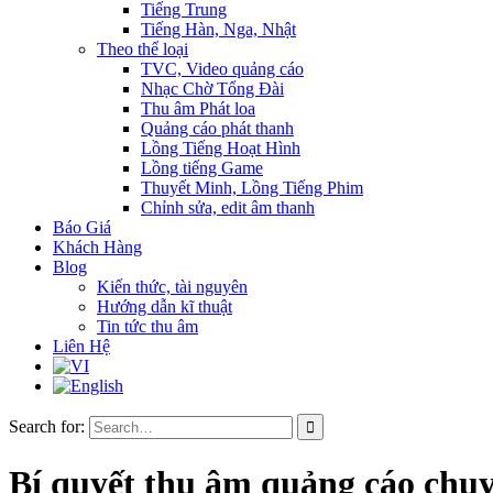
Tiếng Trung
Tiếng Hàn, Nga, Nhật
Theo thể loại
TVC, Video quảng cáo
Nhạc Chờ Tổng Đài
Thu âm Phát loa
Quảng cáo phát thanh
Lồng Tiếng Hoạt Hình
Lồng tiếng Game
Thuyết Minh, Lồng Tiếng Phim
Chỉnh sửa, edit âm thanh
Báo Giá
Khách Hàng
Blog
Kiến thức, tài nguyên
Hướng dẫn kĩ thuật
Tin tức thu âm
Liên Hệ
Search for:
Bí quyết thu âm quảng cáo chu