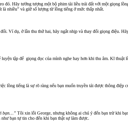
 đó. Hãy tưởng tượng một bộ phim tài liều trái đất với một giọng lồng
t là nhiều” và giữ số lượng từ lồng tiếng ở mức thấp nhất.
đổi. Ví dụ, ở lần thu thứ hai, hãy ngắt nhịp và thay đổi giọng điệu. H
ể luyện tập để giọng đọc của mình nghe hay hơn khi thu âm. Kĩ thuật 
ệc lồng tiếng là sự rõ ràng nếu bạn muốn truyền tải được thông điệp 
với bạn…”
Tôi xin lỗi George, nhưng không ai chú ý đến bạn trừ khi bạn 
 như bạn tự tin cho đến khi bạn thật sự làm được.