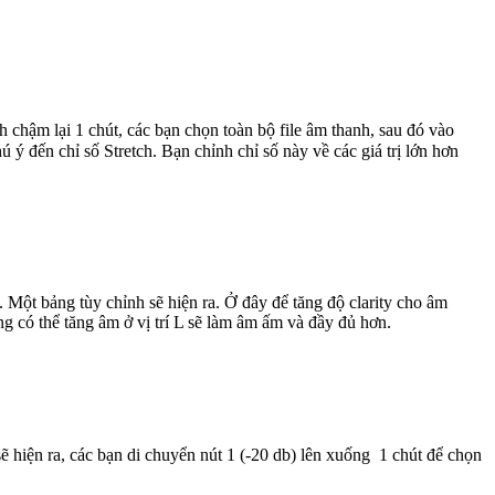
 chậm lại 1 chút, các bạn chọn toàn bộ file âm thanh, sau đó vào
 ý đến chỉ số Stretch. Bạn chỉnh chỉ số này về các giá trị lớn hơn
. Một bảng tùy chỉnh sẽ hiện ra. Ở đây để tăng độ clarity cho âm
ng có thể tăng âm ở vị trí L sẽ làm âm ấm và đầy đủ hơn.
 hiện ra, các bạn di chuyển nút 1 (-20 db) lên xuống 1 chút để chọn