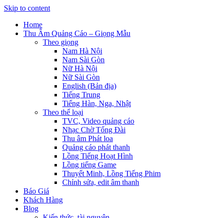
Skip to content
Home
Thu Âm Quảng Cáo – Giọng Mẫu
Theo giọng
Nam Hà Nội
Nam Sài Gòn
Nữ Hà Nội
Nữ Sài Gòn
English (Bản địa)
Tiếng Trung
Tiếng Hàn, Nga, Nhật
Theo thể loại
TVC, Video quảng cáo
Nhạc Chờ Tổng Đài
Thu âm Phát loa
Quảng cáo phát thanh
Lồng Tiếng Hoạt Hình
Lồng tiếng Game
Thuyết Minh, Lồng Tiếng Phim
Chỉnh sửa, edit âm thanh
Báo Giá
Khách Hàng
Blog
Kiến thức, tài nguyên