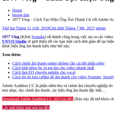
Home
huong dan
1977 Vlog – Cách Tạo Hiệu Ứng Âm Thanh Cũ với Adobe Au
Thứ hai Tháng 11 11th, 2019
Chủ nhật Tháng 7 9th, 2023
admin
1977 Vlog
(Kênh
Youtube
)
rất thành công trong việc tạo ra các vide
VNVO Studio
s
ẽ giới thiệu tới các bạn một cách đơn giản để tạo h
được hiệu ứng âm thanh kiểu như thế này.
Xem thêm:
Cách chỉnh âm thanh online không cần cài đặt phần mềm
Cách khử tiếng ồn và tạp âm cho video nhanh nhất
Cách làm EQ chuyên nghiệp cho vocal
Cách tối ưu hóa cường độ âm thanh cho video Youtube, Spotif
Adobe Audition CC
là phần mềm thu và chỉnh âm chuyên nghiệp do Ad
mix nhạc, tùy chỉnh âm thanh, các hiệu ứng âm thanh đặc biệt…
Download Adobe Audition CC 2023 tại đây
(Bản này đã mở khóa chỉ 
Lấy mật khẩu giải nén tại đây