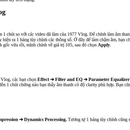
og
ơn 1 chút so với các video đã làm của 1977 Vlog. Để chỉnh làm âm thanh
ấy hiện ra 1 bảng tùy chỉnh các thông số. Ở đây để làm chậm âm, bạn chú
 gốc vừa rồi, mình chỉnh về giá trị 105, sau đó chọn
Apply
.
7 Vlog, các bạn chọn
Effect ➔ Filter and EQ ➔ Parameter Equalizer
o lên 1 chút chừng nào bạn thấy âm thanh có độ clarity phù hợp. Bạn cũ
pression ➔ Dynamics Processing.
Tương tự 1 bảng tùy chỉnh cũng sẽ