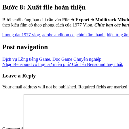
Bước 8: Xuất file hoàn thiện
Bước cuối cùng bạn chỉ cần vào
File ➔ Export ➔ Multitrack Mixd
theo kiểu film cổ theo phong cách của 1977 Vlog.
Chúc bạn các bạn
huong dan
1977 vlog
,
adobe audition cc
,
chỉnh âm thanh
,
hiệu ứng âm
Post navigation
Dịch vụ Lồng tiếng Game, Đọc Game Chuyên nghiệp
Nhạc Bensound có thực sự miễn phí? Các bài Bensound hay nhất.
Leave a Reply
Your email address will not be published.
Required fields are marked
Comment
*