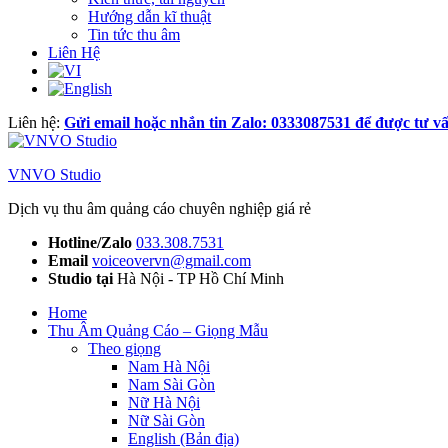
Hướng dẫn kĩ thuật
Tin tức thu âm
Liên Hệ
Liên hệ:
Gửi email hoặc nhắn tin Zalo: 0333087531 để được tư vấ
VNVO Studio
Dịch vụ thu âm quảng cáo chuyên nghiệp giá rẻ
Hotline/Zalo
033.308.7531
Email
voiceovervn@gmail.com
Studio tại
Hà Nội - TP Hồ Chí Minh
Home
Thu Âm Quảng Cáo – Giọng Mẫu
Theo giọng
Nam Hà Nội
Nam Sài Gòn
Nữ Hà Nội
Nữ Sài Gòn
English (Bản địa)