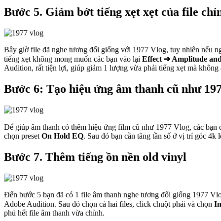
Bước 5. Giảm bớt tiếng xẹt xẹt của file chỉ
Bây giờ file đã nghe tương đối giống với 1977 Vlog, tuy nhiên nếu ngh
tiếng xẹt không mong muốn các bạn vào lại
Effect ➔ Amplitude an
Audition, rất tiện lợi, giúp giảm 1 lượng vừa phải tiếng xẹt mà khôn
Bước 6: Tạo hiệu ứng âm thanh cũ như 19
Để giúp âm thanh có thêm hiệu ứng film cũ như 1977 Vlog, các bạn
chọn preset
On Hold EQ
. Sau đó bạn cần tăng tần số ở vị trí góc 4
Bước 7. Thêm tiếng ồn nền old vinyl
Đến bước 5 bạn đã có 1 file âm thanh nghe tương đối giống 1977 Vlog
Adobe Audition. Sau đó chọn cả hai files, click chuột phải và chọn
In
phủ hết file âm thanh vừa chỉnh.