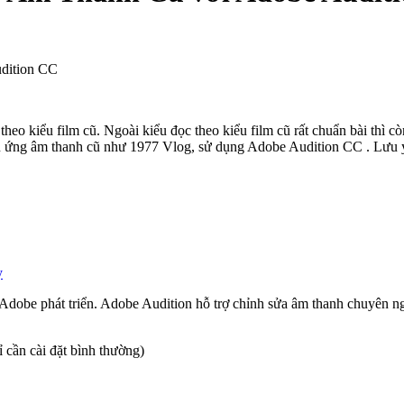
dition CC
o theo kiểu film cũ. Ngoài kiểu đọc theo kiểu film cũ rất chuẩn bài th
iệu ứng âm thanh cũ như 1977 Vlog, sử dụng Adobe Audition CC . Lưu ý 
y
obe phát triển. Adobe Audition hỗ trợ chỉnh sửa âm thanh chuyên nghiệ
cần cài đặt bình thường)