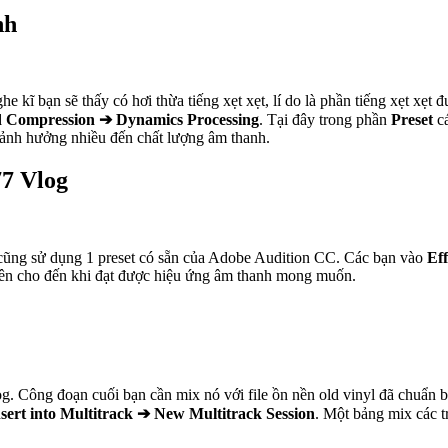
nh
e kĩ bạn sẽ thấy có hơi thừa tiếng xẹt xẹt, lí do là phần tiếng xẹt xẹt
d Compression ➔ Dynamics Processing
. Tại đây trong phần
Preset
c
g ảnh hưởng nhiều đến chất lượng âm thanh.
77 Vlog
 cũng sử dụng 1 preset có sẵn của Adobe Audition CC. Các bạn vào
Ef
k lên cho đến khi đạt được hiệu ứng âm thanh mong muốn.
. Công đoạn cuối bạn cần mix nó với file ồn nền old vinyl đã chuẩn bị 
sert into Multitrack ➔ New Multitrack Session
. Một bảng mix các tr