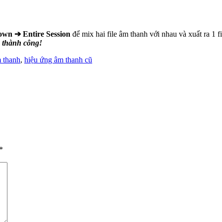
own ➔ Entire Session
để mix hai file âm thanh với nhau và xuất ra 1 
 thành công!
 thanh
,
hiệu ứng âm thanh cũ
*