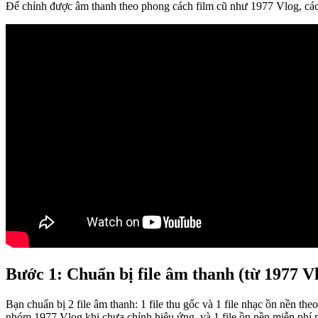
Để chỉnh được âm thanh theo phong cách film cũ như 1977 Vlog, các 
Bước 1: Chuẩn bị file âm thanh (từ 1977 V
Bạn chuẩn bị 2 file âm thanh: 1 file thu gốc và 1 file nhạc ồn nền theo
nhóm 1977 Vlog khi chưa chỉnh hiệu ứng, và 1 file ồn nền miễn phí 