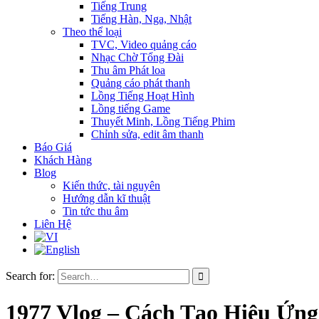
Tiếng Trung
Tiếng Hàn, Nga, Nhật
Theo thể loại
TVC, Video quảng cáo
Nhạc Chờ Tổng Đài
Thu âm Phát loa
Quảng cáo phát thanh
Lồng Tiếng Hoạt Hình
Lồng tiếng Game
Thuyết Minh, Lồng Tiếng Phim
Chỉnh sửa, edit âm thanh
Báo Giá
Khách Hàng
Blog
Kiến thức, tài nguyên
Hướng dẫn kĩ thuật
Tin tức thu âm
Liên Hệ
Search for:
1977 Vlog – Cách Tạo Hiệu Ứn