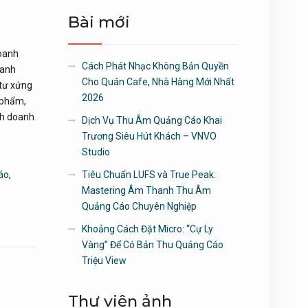
Bài mới
doanh
Cách Phát Nhạc Không Bản Quyền
oanh
Cho Quán Cafe, Nhà Hàng Mới Nhất
 tư xứng
2026
 phẩm,
nh doanh
Dịch Vụ Thu Âm Quảng Cáo Khai
Trương Siêu Hút Khách – VNVO
Studio
áo
,
Tiêu Chuẩn LUFS và True Peak:
Mastering Âm Thanh Thu Âm
Quảng Cáo Chuyên Nghiệp
Khoảng Cách Đặt Micro: “Cự Ly
Vàng” Để Có Bản Thu Quảng Cáo
Triệu View
Thư viện ảnh