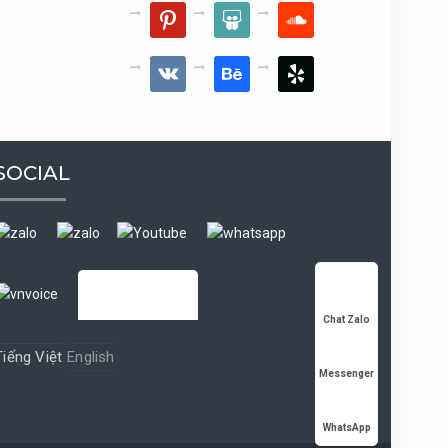
pinterest
slideshare
soundcloud
vkontakte
behance
yelp
SOCIAL
Chat Zalo
Tiếng Việt
English
Messenger
WhatsApp