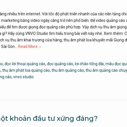
g nhiều trên internet. Với tốc độ phát triển nhanh của các nền tảng chi
u marketing bằng video ngày càng trở nên phổ biến. Để video quảng cáo
hiếu để tim được giọng đọc quảng cáo phù hợp. Vậy dịch vụ thu âm giọng
là gì? Hãy cùng VNVO Studio tìm hiểu trong bài viết này nhé. Xem thêm:
Dịch vụ thu âm khai trương cửa hàng, thu âm phát loa khuyến mãi Giọng
ữ Sài Gòn…
Read More
áo
,
đọc lời thoại quảng cáo
,
đọc quảng cáo
,
lơi chào tổng đài
,
mẫu đọc qu
o
,
thu âm phát loa quảng cáo
,
thu âm quảng cáo
,
thu âm quảng cáo chu
ng cáo
,
vnvo studio
ột khoản đầu tư xứng đáng?