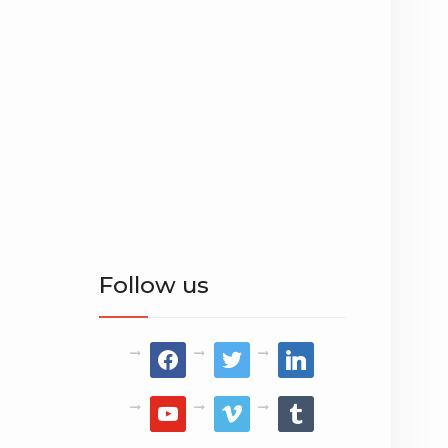
Follow us
facebook
twitter
linkedin
youtube
vimeo
tumblr