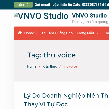
Skip
Liên hệ:
Gửi email hoặc nhắn tin Zalo: 0333087531 để đ
to
content
VNVO Studio
Dịch vụ thu âm quảng 
Home
Thu Âm Quảng Cáo – Giọng Mẫu
Bá
Tag:
thu voice
Home
Kiến thức
thu voice
Lý Do Doanh Nghiệp Nên Th
Thay Vì Tự Đọc