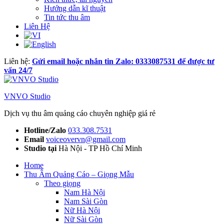
Hướng dẫn kĩ thuật
Tin tức thu âm
Liên Hệ
Liên hệ:
Gửi email hoặc nhắn tin Zalo: 0333087531 để được tư
vấn 24/7
VNVO Studio
Dịch vụ thu âm quảng cáo chuyên nghiệp giá rẻ
Hotline/Zalo
033.308.7531
Email
voiceovervn@gmail.com
Studio tại
Hà Nội - TP Hồ Chí Minh
Home
Thu Âm Quảng Cáo – Giọng Mẫu
Theo giọng
Nam Hà Nội
Nam Sài Gòn
Nữ Hà Nội
Nữ Sài Gòn