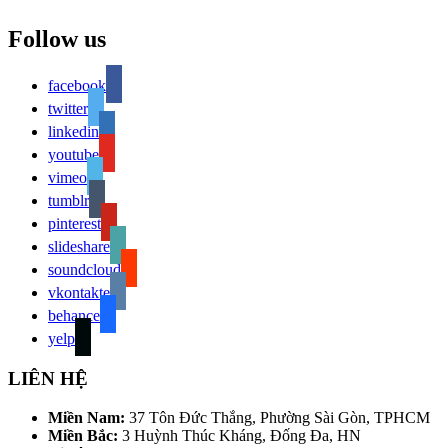
Follow us
facebook
twitter
linkedin
youtube
vimeo
tumblr
pinterest
slideshare
soundcloud
vkontakte
behance
yelp
LIÊN HỆ
Miền Nam:
37 Tôn Đức Thắng, Phường Sài Gòn, TPHCM
Miền Bắc:
3 Huỳnh Thúc Kháng, Đống Đa, HN