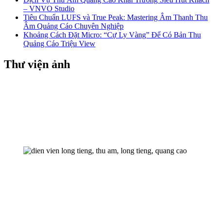
– VNVO Studio
Tiêu Chuẩn LUFS và True Peak: Mastering Âm Thanh Thu
Âm Quảng Cáo Chuyên Nghiệp
Khoảng Cách Đặt Micro: “Cự Ly Vàng” Để Có Bản Thu
Quảng Cáo Triệu View
Thư viện ảnh