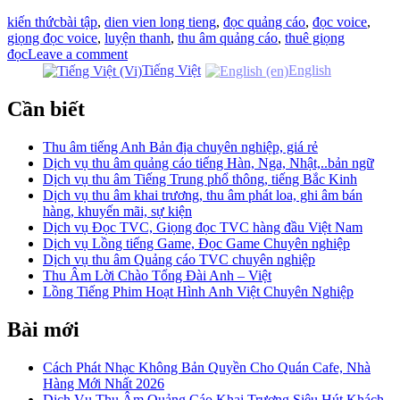
kiến thức
bài tập
,
dien vien long tieng
,
đọc quảng cáo
,
đọc voice
,
giọng đọc voice
,
luyện thanh
,
thu âm quảng cáo
,
thuê giọng
đọc
Leave a comment
Tiếng Việt
English
Cần biết
Thu âm tiếng Anh Bản địa chuyên nghiệp, giá rẻ
Dịch vụ thu âm quảng cáo tiếng Hàn, Nga, Nhật,..bản ngữ
Dịch vụ thu âm Tiếng Trung phổ thông, tiếng Bắc Kinh
Dịch vụ thu âm khai trương, thu âm phát loa, ghi âm bán
hàng, khuyến mãi, sự kiện
Dịch vụ Đọc TVC, Giọng đọc TVC hàng đầu Việt Nam
Dịch vụ Lồng tiếng Game, Đọc Game Chuyên nghiệp
Dịch vụ thu âm Quảng cáo TVC chuyên nghiệp
Thu Âm Lời Chào Tổng Đài Anh – Việt
Lồng Tiếng Phim Hoạt Hình Anh Việt Chuyên Nghiệp
Bài mới
Cách Phát Nhạc Không Bản Quyền Cho Quán Cafe, Nhà
Hàng Mới Nhất 2026
Dịch Vụ Thu Âm Quảng Cáo Khai Trương Siêu Hút Khách