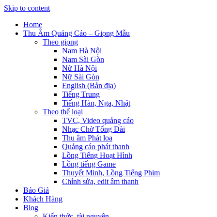
Skip to content
Home
Thu Âm Quảng Cáo – Giọng Mẫu
Theo giọng
Nam Hà Nội
Nam Sài Gòn
Nữ Hà Nội
Nữ Sài Gòn
English (Bản địa)
Tiếng Trung
Tiếng Hàn, Nga, Nhật
Theo thể loại
TVC, Video quảng cáo
Nhạc Chờ Tổng Đài
Thu âm Phát loa
Quảng cáo phát thanh
Lồng Tiếng Hoạt Hình
Lồng tiếng Game
Thuyết Minh, Lồng Tiếng Phim
Chỉnh sửa, edit âm thanh
Báo Giá
Khách Hàng
Blog
Kiến thức, tài nguyên