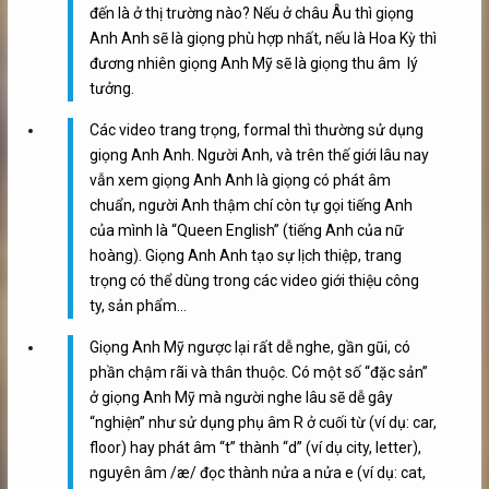
đến là ở thị trường nào? Nếu ở châu Âu thì giọng
Anh Anh sẽ là giọng phù hợp nhất, nếu là Hoa Kỳ thì
đương nhiên giọng Anh Mỹ sẽ là giọng thu âm lý
tưởng.
Các video trang trọng, formal thì thường sử dụng
giọng Anh Anh. Người Anh, và trên thế giới lâu nay
vẫn xem giọng Anh Anh là giọng có phát âm
chuẩn, người Anh thậm chí còn tự gọi tiếng Anh
của mình là “Queen English” (tiếng Anh của nữ
hoàng). Giọng Anh Anh tạo sự lịch thiệp, trang
trọng có thể dùng trong các video giới thiệu công
ty, sản phẩm…
Giọng Anh Mỹ ngược lại rất dễ nghe, gần gũi, có
phần chậm rãi và thân thuộc. Có một số “đặc sản”
ở giọng Anh Mỹ mà người nghe lâu sẽ dễ gây
“nghiện” như sử dụng phụ âm R ở cuối từ (ví dụ: car,
floor) hay phát âm “t” thành “d” (ví dụ city, letter),
nguyên âm /æ/ đọc thành nửa a nửa e (ví dụ: cat,