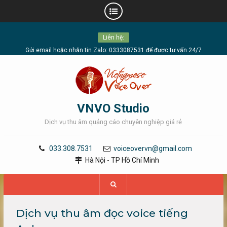
Skip
Liên hệ:
to
content
Gửi email hoặc nhắn tin Zalo: 0333087531 để được tư vấn 24/7
VNVO Studio
Dịch vụ thu âm quảng cáo chuyên nghiệp giá rẻ
033.308.7531
voiceovervn@gmail.com
Hà Nội - TP Hồ Chí Minh
Dịch vụ thu âm đọc voice tiếng