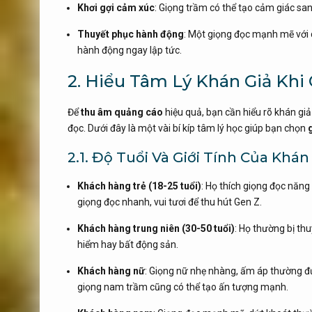
Khơi gợi cảm xúc
: Giọng trầm có thể tạo cảm giác san
Thuyết phục hành động
: Một giọng đọc mạnh mẽ với
hành động ngay lập tức.
2. Hiểu Tâm Lý Khán Giả Kh
Để
thu âm quảng cáo
hiệu quả, bạn cần hiểu rõ khán gi
đọc. Dưới đây là một vài bí kíp tâm lý học giúp bạn chọn
2.1. Độ Tuổi Và Giới Tính Của Khán
Khách hàng trẻ (18-25 tuổi)
: Họ thích giọng đọc năng
giọng đọc nhanh, vui tươi để thu hút Gen Z.
Khách hàng trung niên (30-50 tuổi)
: Họ thường bị th
hiểm hay bất động sản.
Khách hàng nữ
: Giọng nữ nhẹ nhàng, ấm áp thường 
giọng nam trầm cũng có thể tạo ấn tượng mạnh.