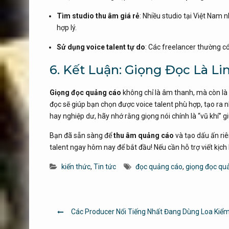
Tìm studio thu âm giá rẻ
: Nhiều studio tại Việt Nam 
hợp lý.
Sử dụng voice talent tự do
: Các freelancer thường có
6. Kết Luận: Giọng Đọc Là L
Giọng đọc quảng cáo
không chỉ là âm thanh, mà còn là
đọc sẽ giúp bạn chọn được voice talent phù hợp, tạo ra 
hay nghiệp dư, hãy nhớ rằng giọng nói chính là “vũ khí”
Bạn đã sẵn sàng để
thu âm quảng cáo
và tạo dấu ấn riê
talent ngay hôm nay để bắt đầu! Nếu cần hỗ trợ viết kịch 
kiến thức
,
Tin tức
đọc quảng cáo
,
giọng đọc qu
Post
Các Producer Nổi Tiếng Nhất Đang Dùng Loa Ki
navigation