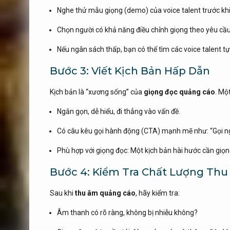
Nghe thử mẫu giọng (demo) của voice talent trước khi
Chọn người có khả năng điều chỉnh giọng theo yêu cầu
Nếu ngân sách thấp, bạn có thể tìm các voice talent t
Bước 3: Viết Kịch Bản Hấp Dẫn
Kịch bản là “xương sống” của
giọng đọc quảng cáo
. Mộ
Ngắn gọn, dễ hiểu, đi thẳng vào vấn đề.
Có câu kêu gọi hành động (CTA) mạnh mẽ như: “Gọi ng
Phù hợp với giọng đọc: Một kịch bản hài hước cần giọng
Bước 4: Kiểm Tra Chất Lượng Th
Sau khi
thu âm quảng cáo
, hãy kiểm tra:
Âm thanh có rõ ràng, không bị nhiễu không?