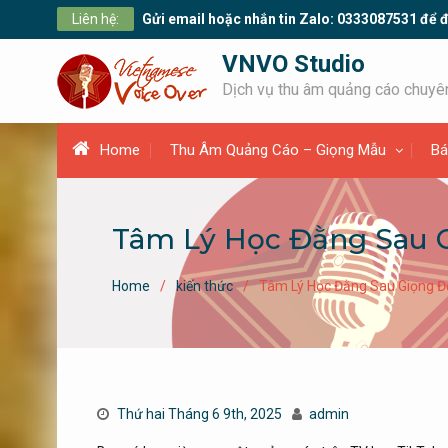
Skip
Liên hệ:
Gửi email hoặc nhắn tin Zalo: 0333087531 để đ
to
content
VNVO Studio
Dịch vụ thu âm quảng cáo chuyên
Home
Thu Âm Quảng Cáo – Giọng Mẫu
Bá
Tâm Lý Học Đằng Sau G
Home
kiến thức
Tâm Lý Học Đằng Sau Giọng Đ
Thứ hai Tháng 6 9th, 2025
admin