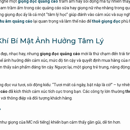
, nghe một
giọng đọc quảng cáo
trầm ấm hay sôi động mà tự nhiên th
am trầm ấm trong các quảng cáo sữa hay giọng nữ nhẹ nhàng trong q
 giọng đọc ấy là cả một “tâm lý học” giúp đánh vào cảm xúc và suy ngh
thu âm quảng cáo
lại quan trọng và làm thế nào để
thuê giọng đọc
phù 
 Khí Bí Mật Ảnh Hưởng Tâm Lý
 đẹp, nhạc hay, nhưng
giọng đọc quảng cáo
mới là thứ chạm đến trái ti
thể ảnh hưởng đến cảm xúc, mức độ tin cậy và quyết định mua hàng của 
m thấy sản phẩm đáng tin cậy. Ngược lại, một giọng trẻ trung, năng động 
đọc vui tươi, sôi động kiểu: “Tươi mát cả ngày, bật nắp là có!” – tự nhi
 cáo
đã kích thích cảm xúc tích cực trong bạn. Các công ty lớn thường
th
với thông điệp và đối tượng khách hàng.
?
(như giọng của MC nổi tiếng) khiến bạn cảm thấy gần gũi, dễ tin hơn.