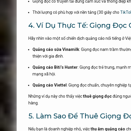
Giọng đọc có truyền tải đúng cảm xúc và thông điệp k
Thời lượng có phù hợp với nền tảng (30 giây cho
TikTo
4. Ví Dụ Thực Tế: Giọng Đọ
Hãy nhìn vào một số chiến dịch quảng cáo nổi tiếng ở V
Quảng cáo sữa Vinamilk
: Giọng đọc nam trầm thường
thiện với gia đình.
Quảng cáo Biti’s Hunter
: Giọng đọc trẻ trung, mạnh m
mạng xã hội.
Quảng cáo Viettel
: Giọng đọc chuẩn, chuyên nghiệp tạ
Những ví dụ này cho thấy việc
thuê giọng đọc
đúng người
hàng.
5. Làm Sao Để Thuê Giọng Đ
Nếu bạn là doanh nghiệp nhỏ, việc
thu âm quảng cáo
chu