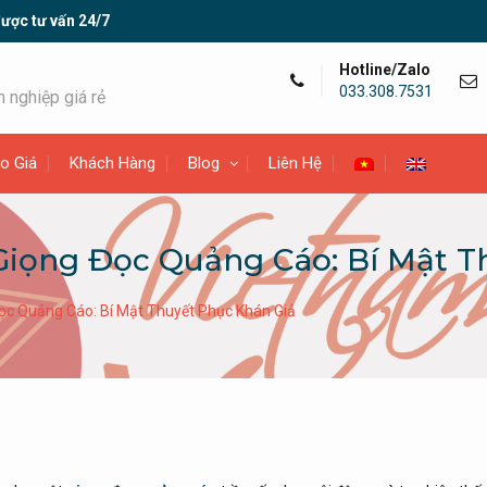
ược tư vấn 24/7
Hotline/Zalo
033.308.7531
 nghiệp giá rẻ
o Giá
Khách Hàng
Blog
Liên Hệ
iọng Đọc Quảng Cáo: Bí Mật T
ọc Quảng Cáo: Bí Mật Thuyết Phục Khán Giả