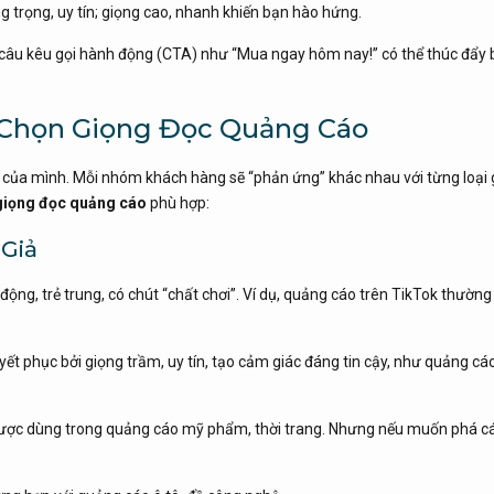
g trọng, uy tín; giọng cao, nhanh khiến bạn hào hứng.
 câu kêu gọi hành động (CTA) như “Mua ngay hôm nay!” có thể thúc đẩy
i Chọn Giọng Đọc Quảng Cáo
ả của mình. Mỗi nhóm khách hàng sẽ “phản ứng” khác nhau với từng loại 
giọng đọc quảng cáo
phù hợp:
 Giả
 động, trẻ trung, có chút “chất chơi”. Ví dụ, quảng cáo trên TikTok thườn
uyết phục bởi giọng trầm, uy tín, tạo cảm giác đáng tin cậy, như quảng cá
được dùng trong quảng cáo mỹ phẩm, thời trang. Nhưng nếu muốn phá c