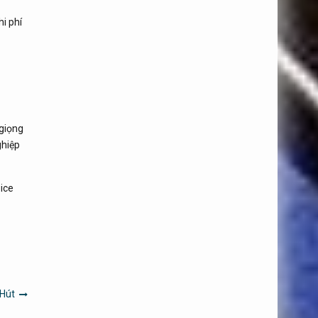
hi phí
 giọng
hiệp
oice
 Hút