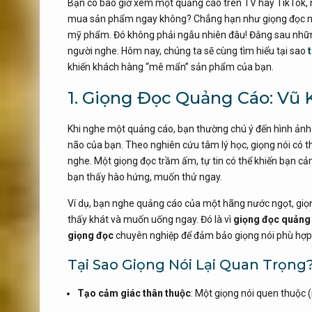
Bạn có bao giờ xem một quảng cáo trên TV hay TikTok
mua sản phẩm ngay không? Chẳng hạn như giọng đọc n
mỹ phẩm. Đó không phải ngẫu nhiên đâu! Đằng sau những
người nghe. Hôm nay, chúng ta sẽ cùng tìm hiểu tại sao
khiến khách hàng “mê mẩn” sản phẩm của bạn.
1. Giọng Đọc Quảng Cáo: Vũ
Khi nghe một quảng cáo, bạn thường chú ý đến hình ảnh
não của bạn. Theo nghiên cứu tâm lý học, giọng nói có 
nghe. Một giọng đọc trầm ấm, tự tin có thể khiến bạn cả
bạn thấy hào hứng, muốn thử ngay.
Ví dụ, bạn nghe quảng cáo của một hãng nước ngọt, giọng 
thấy khát và muốn uống ngay. Đó là vì
giọng đọc quảng
giọng đọc
chuyên nghiệp để đảm bảo giọng nói phù hợp 
Tại Sao Giọng Nói Lại Quan Trọng
Tạo cảm giác thân thuộc
: Một giọng nói quen thuộc 