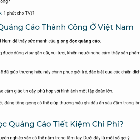
hông?
k
, 1 phút cho TV)?
c Quảng Cáo Thành Công Ở Việt Nam
iệt Nam để thấy sức mạnh của
giọng đọc quảng cáo
:
 được dùng vì sự gần gũi, vui tươi, khiến người nghe cảm thấy sản phẩ
ẽ đã giúp thương hiệu này chinh phục giới trẻ, đặc biệt qua các chiến dịc
o cảm giác tin cậy, phù hợp với hình ảnh một tập đoàn lớn.
, đúng tông giọng có thể giúp thương hiệu ghi dấu ấn sâu đậm trong lò
ọc Quảng Cáo Tiết Kiệm Chi Phí?
yên nghiệp vẫn có thể nằm trong tầm tay. Dưới đây là một số gợi ý: