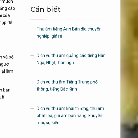
ấy muốn
Cần biết
uảng cáo
ĩ của
hợp để
Thu âm tiếng Anh Bản địa chuyên
nghiệp, giá rẻ
Dịch vụ thu âm quảng cáo tiếng Hàn,
m và bộ
Nga, Nhật,..bản ngữ
người
lại làm
Dịch vụ thu âm Tiếng Trung phổ
thông, tiếng Bắc Kinh
ên bạn
uê
Dịch vụ thu âm khai trương, thu âm
phát loa, ghi âm bán hàng, khuyến
mãi, sự kiện