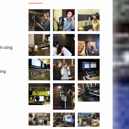
h công:
tông