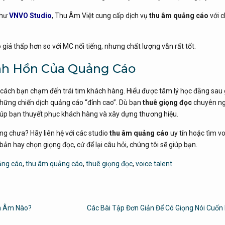
như
VNVO Studio
, Thu Âm Việt cung cấp dịch vụ
thu âm quảng cáo
với c
 giá thấp hơn so với MC nổi tiếng, nhưng chất lượng vẫn rất tốt.
inh Hồn Của Quảng Cáo
 cách bạn chạm đến trái tim khách hàng. Hiểu được tâm lý học đằng sau
những chiến dịch quảng cáo “đỉnh cao”. Dù bạn
thuê giọng đọc
chuyên ng
 giúp bạn thuyết phục khách hàng và xây dựng thương hiệu.
ng chưa? Hãy liên hệ với các studio
thu âm quảng cáo
uy tín hoặc tìm v
bản hay chọn giọng đọc, cứ để lại câu hỏi, chúng tôi sẽ giúp bạn.
ảng cáo
,
thu âm quảng cáo
,
thuê giọng đọc
,
voice talent
ểm Âm Nào?
Các Bài Tập Đơn Giản Để Có Giọng Nói Cuốn