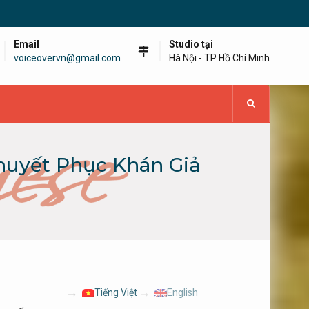
Email
Studio tại
voiceovervn@gmail.com
Hà Nội - TP Hồ Chí Minh
huyết Phục Khán Giả
Tiếng Việt
English