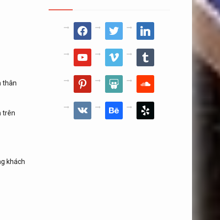
facebook
twitter
linkedin
youtube
vimeo
tumblr
pinterest
slideshare
soundcloud
m thân
vkontakte
behance
yelp
h trên
ng khách