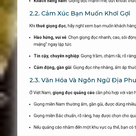
Khách hàng nam
: Giọng đọc mạnh mẽ, dứt khoát thườ
2.2. Cảm Xúc Bạn Muốn Khơi Gợi
Khi
thuê giọng đọc
, hãy nghĩ xem bạn muốn khách hàng
Hào hứng, vui vẻ
: Chọn giọng đọc nhanh, cao, sôi độ
miệng” ngay lập tức.
Tin cậy, chuyên nghiệp
: Giọng trầm, chậm rãi, rõ ràn
Cảm động, gần gũi
: Giọng đọc nhẹ nhàng, ấm áp thư
2.3. Văn Hóa Và Ngôn Ngữ Địa Ph
Ở Việt Nam,
giọng đọc quảng cáo
cần phù hợp với văn 
Giọng miền Nam thường ấm, gần gũi, được dùng nhiều
Giọng miền Bắc chuẩn, rõ ràng, hay được chọn cho quả
Nếu quảng cáo nhắm đến một khu vực cụ thể, bạn có 