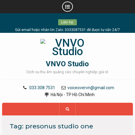
Skip
Liên hệ:
to
content
Gửi email hoặc nhắn tin Zalo: 0333087531 để được tư vấn 24/7
VNVO Studio
Dịch vụ thu âm quảng cáo chuyên nghiệp giá rẻ
033.308.7531
voiceovervn@gmail.com
Hà Nội - TP Hồ Chí Minh
Tag:
presonus studio one