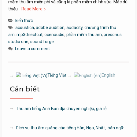
mềm thu âm miễn phí và cũng là phần mềm chỉnh sửa. Mặc dù
thiếu…
Read More
kiến thức
acoustica
,
adobe audition
,
audacity
,
chương trình thu
âm
,
mp3directcut
,
ocenaudio
,
phần mềm thu âm
,
presonus
studio one
,
sound forge
Leave a comment
Tiếng Việt
English
Cần biết
Thu âm tiếng Anh Bản địa chuyên nghiệp, giá rẻ
Dịch vụ thu âm quảng cáo tiếng Hàn, Nga, Nhật,..bản ngữ